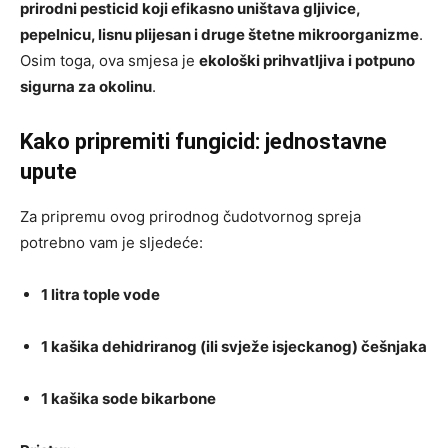
prirodni pesticid koji efikasno uništava gljivice,
pepelnicu, lisnu plijesan i druge štetne mikroorganizme
.
Osim toga, ova smjesa je
ekološki prihvatljiva i potpuno
sigurna za okolinu
.
Kako pripremiti fungicid: jednostavne
upute
Za pripremu ovog prirodnog čudotvornog spreja
potrebno vam je sljedeće:
1 litra tople vode
1 kašika dehidriranog (ili svježe isjeckanog) češnjaka
1 kašika sode bikarbone