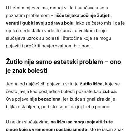
U ljetnim mjesecima, mnogi vrtlari suočavaju se s
poznatim problemom –
lišće biljaka počinje žutjeti,
venuti i gubiti svoju zdravu boju
. Iako se često misli da je
riječ o nedostatku vode ili sunca, u velikom broju
slučajeva uzrok su bolesti i štetočine koje se mogu
pojaviti i proširiti nevjerovatnom brzinom.
Žutilo nije samo estetski problem – ono
je znak bolesti
Jedna od najčešćih pojava u vrtu je
žutilo lišća
, koje se
često javlja kao posljedica bolesti poznate kao
žutica
.
Ova pojava
nije bezazlena
, jer žutica signalizira da je
biljka oslabljena, pod stresom i da joj treba pomoć.
U nekim slučajevima,
na lišću se mogu pojaviti žute
pjege koje s vremenom postaju smeđe
, što je jasan znak