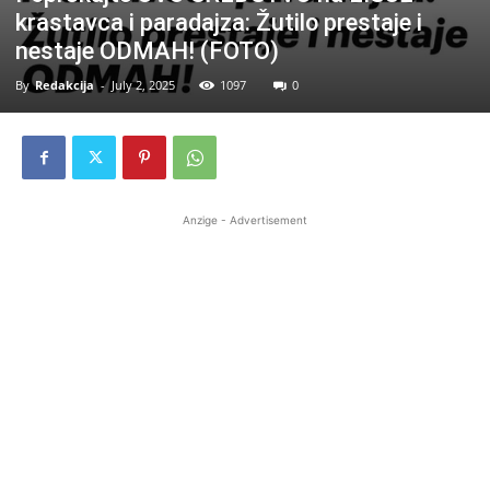
krastavca i paradajza: Žutilo prestaje i
nestaje ODMAH! (FOTO)
By
Redakcija
-
July 2, 2025
1097
0
Anzige - Advertisement