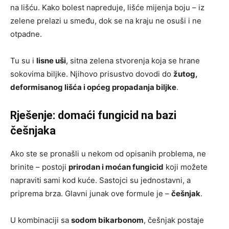
na lišću. Kako bolest napreduje, lišće mijenja boju – iz
zelene prelazi u smeđu, dok se na kraju ne osuši i ne
otpadne.
Tu su i
lisne uši
, sitna zelena stvorenja koja se hrane
sokovima biljke. Njihovo prisustvo dovodi do
žutog,
deformisanog lišća i općeg propadanja biljke
.
Rješenje: domaći fungicid na bazi
češnjaka
Ako ste se pronašli u nekom od opisanih problema, ne
brinite – postoji
prirodan i moćan fungicid
koji možete
napraviti sami kod kuće. Sastojci su jednostavni, a
priprema brza. Glavni junak ove formule je –
češnjak
.
U kombinaciji sa
sodom bikarbonom
, češnjak postaje