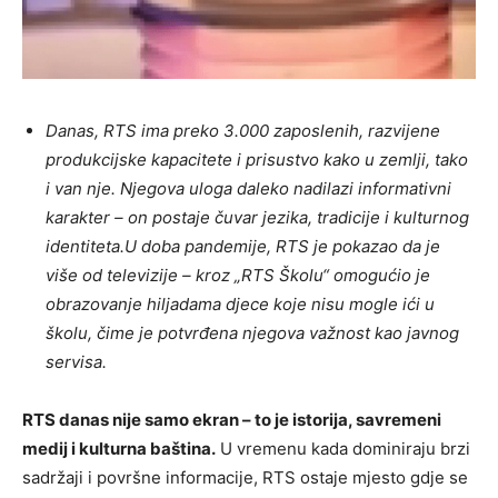
Danas, RTS ima preko 3.000 zaposlenih, razvijene
produkcijske kapacitete i prisustvo kako u zemlji, tako
i van nje. Njegova uloga daleko nadilazi informativni
karakter – on postaje čuvar jezika, tradicije i kulturnog
identiteta.U doba pandemije, RTS je pokazao da je
više od televizije – kroz „RTS Školu“ omogućio je
obrazovanje hiljadama djece koje nisu mogle ići u
školu, čime je potvrđena njegova važnost kao javnog
servisa.
RTS danas nije samo ekran – to je istorija, savremeni
medij i kulturna baština.
U vremenu kada dominiraju brzi
sadržaji i površne informacije, RTS ostaje mjesto gdje se