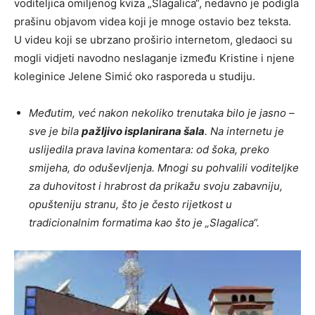
voditeljica omiljenog kviza „Slagalica“, nedavno je podigla
prašinu objavom videa koji je mnoge ostavio bez teksta.
U videu koji se ubrzano proširio internetom, gledaoci su
mogli vidjeti navodno neslaganje između Kristine i njene
koleginice Jelene Simić oko rasporeda u studiju.
Međutim, već nakon nekoliko trenutaka bilo je jasno –
sve je bila
pažljivo isplanirana šala
. Na internetu je
uslijedila prava lavina komentara: od šoka, preko
smijeha, do oduševljenja. Mnogi su pohvalili voditeljke
za duhovitost i hrabrost da prikažu svoju zabavniju,
opušteniju stranu, što je često rijetkost u
tradicionalnim formatima kao što je „Slagalica“.