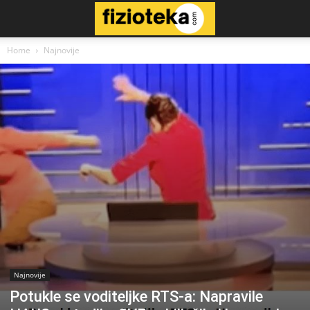
Home
Najnovije
Najnovije
Potukle se voditeljke RTS-a: Napravile