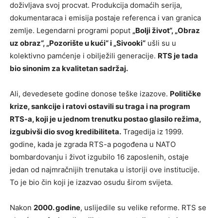
doživljava svoj procvat. Produkcija domaćih serija,
dokumentaraca i emisija postaje referenca i van granica
zemlje. Legendarni programi poput
„Bolji život“, „Obraz
uz obraz“, „Pozorište u kući“ i „Sivooki“
ušli su u
kolektivno pamćenje i obilježili generacije.
RTS je tada
bio sinonim za kvalitetan sadržaj.
Ali, devedesete godine donose teške izazove.
Političke
krize, sankcije i ratovi ostavili su traga i na program
RTS-a, koji je u jednom trenutku postao glasilo režima,
izgubivši dio svog kredibiliteta.
Tragedija iz 1999.
godine, kada je zgrada RTS-a pogođena u NATO
bombardovanju i život izgubilo 16 zaposlenih, ostaje
jedan od najmračnijih trenutaka u istoriji ove institucije.
To je bio čin koji je izazvao osudu širom svijeta.
Nakon
2000. godine
, uslijedile su velike reforme. RTS se