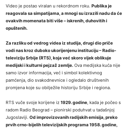
Video je postao viralan u rekordnom roku.
Publika je
reagovala sa simpatijama, a mnogi su izrazili nadu da će
ovakvih momenata biti više – iskrenih, duhovitih i
opuštenih.
Za razliku od vedrog videa iz studija, drugi dio priče
vodi nas kroz duboko ukorijenjenu instituciju – Radio-
televiziju Srbije (RTS), koja već skoro vijek oblikuje
medijski i kulturni pejzaž zemlje.
Ova medijska kuća nije
samo izvor informacija, već i simbol kolektivnog
pamćenja, dio svakodnevnice i ogledalo društvenih
promjena koje su obilježile historiju Srbije i regiona.
RTS vuče svoje korijene iz
1929. godine
, kada je počeo s
radom Radio Beograd – pionirski poduhvat u tadašnjoj
Jugoslaviji.
Od improvizovanih radijskih emisija, preko
prvih crno-bijelih televizijskih programa 1958. godine,