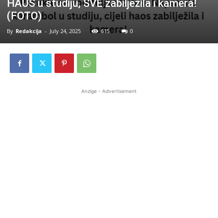
HAUS u studiju, SVE zabilježila i kamera!
(FOTO)
By
Redakcija
-
July 24, 2025
615
0
Anzige - Advertisement