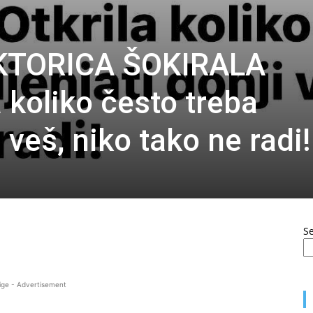
TORICA ŠOKIRALA
 koliko često treba
 veš, niko tako ne radi!
S
ige - Advertisement