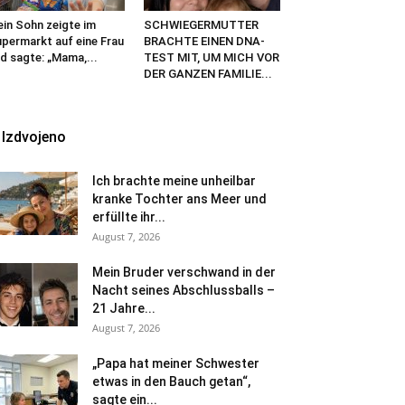
in Sohn zeigte im
SCHWIEGERMUTTER
permarkt auf eine Frau
BRACHTE EINEN DNA-
d sagte: „Mama,...
TEST MIT, UM MICH VOR
DER GANZEN FAMILIE...
Izdvojeno
Ich brachte meine unheilbar
kranke Tochter ans Meer und
erfüllte ihr...
August 7, 2026
Mein Bruder verschwand in der
Nacht seines Abschlussballs –
21 Jahre...
August 7, 2026
„Papa hat meiner Schwester
etwas in den Bauch getan“,
sagte ein...