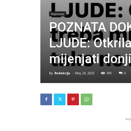
Najnovije
POZNATA DOK
LJUDE: Otkrila
mijenjati donji
By
Redakcija
-
May 29, 2025
395
0
Anz