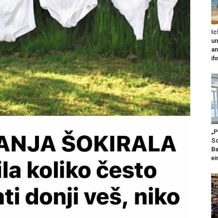
Ic
un
an
ihr
„P
Sc
Ba
ei