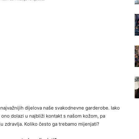
d najvažnijih dijelova naše svakodnevne garderobe. Iako
ono dolazi u najbliži kontakt s našom kožom, pa
u zdravlja. Koliko često ga trebamo mijenjati?