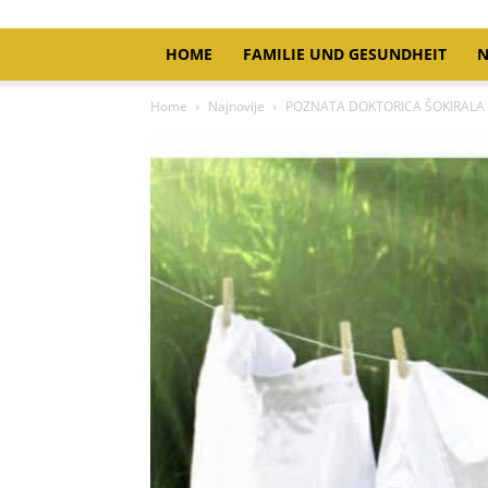
HOME
FAMILIE UND GESUNDHEIT
N
Home
Najnovije
POZNATA DOKTORICA ŠOKIRALA LJUDE