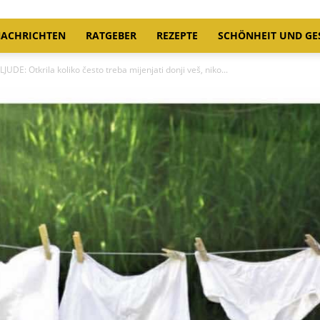
ACHRICHTEN
RATGEBER
REZEPTE
SCHÖNHEIT UND GE
: Otkrila koliko često treba mijenjati donji veš, niko...