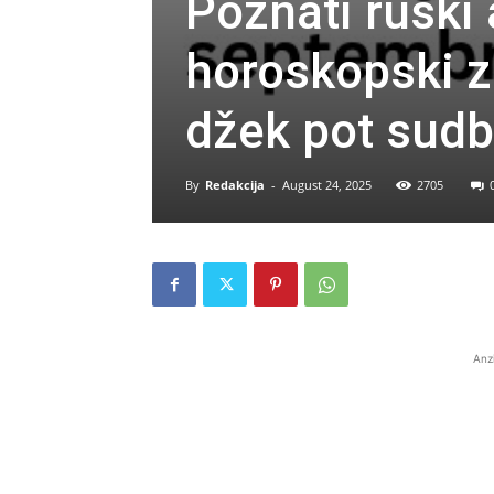
Poznati ruski 
horoskopski z
džek pot sudb
By
Redakcija
-
August 24, 2025
2705
Anz