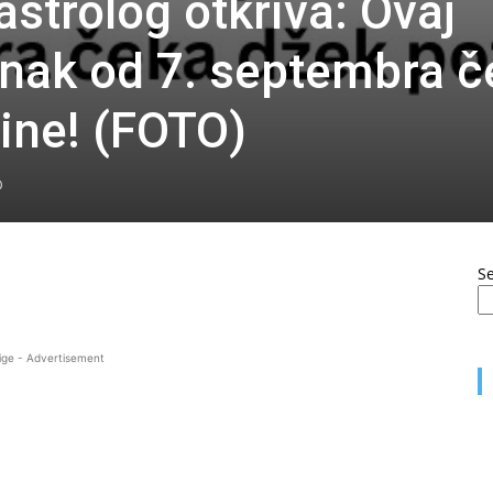
astrolog otkriva: Ovaj
nak od 7. septembra č
ine! (FOTO)
0
S
ige - Advertisement