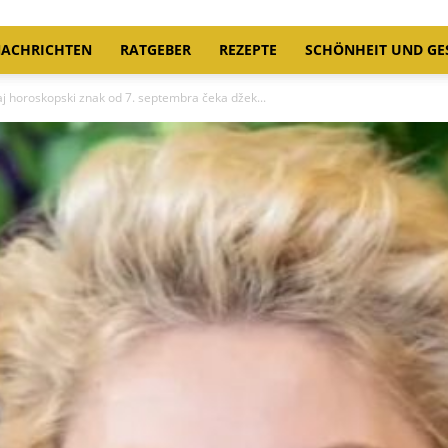
ACHRICHTEN
RATGEBER
REZEPTE
SCHÖNHEIT UND GE
vaj horoskopski znak od 7. septembra čeka džek...