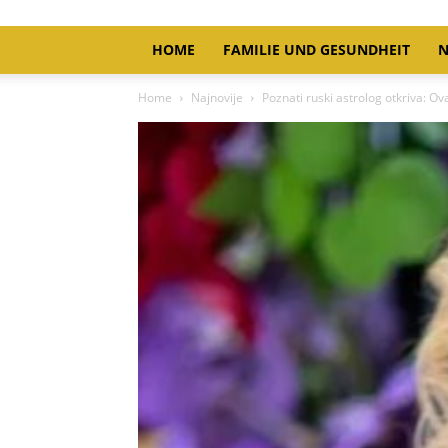
HOME
FAMILIE UND GESUNDHEIT
N
Home
Najnovije
Poznati ruski astrolog otkriva: O