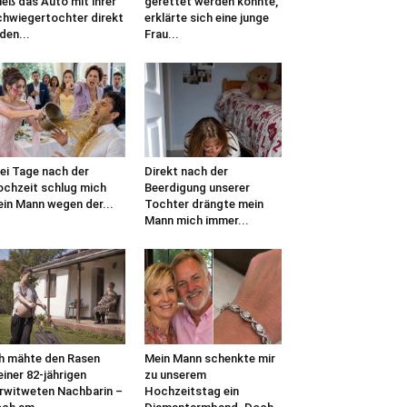
ieß das Auto mit ihrer
gerettet werden konnte,
hwiegertochter direkt
erklärte sich eine junge
 den...
Frau...
ei Tage nach der
Direkt nach der
chzeit schlug mich
Beerdigung unserer
in Mann wegen der...
Tochter drängte mein
Mann mich immer...
h mähte den Rasen
Mein Mann schenkte mir
iner 82-jährigen
zu unserem
rwitweten Nachbarin –
Hochzeitstag ein