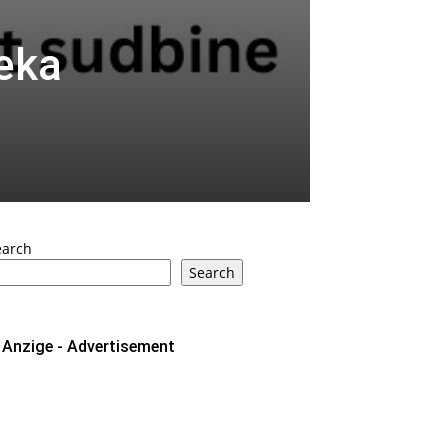
eka
earch
Search
Anzige - Advertisement