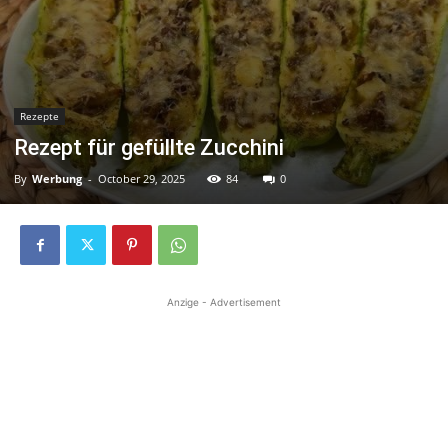
Rezepte
Rezept für gefüllte Zucchini
By
Werbung
-
October 29, 2025
84
0
Anzige - Advertisement