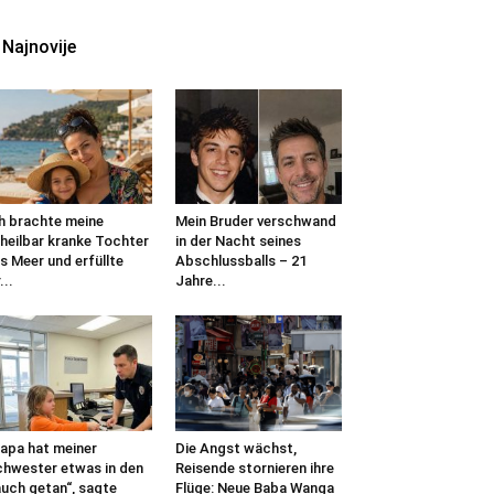
Najnovije
h brachte meine
Mein Bruder verschwand
heilbar kranke Tochter
in der Nacht seines
s Meer und erfüllte
Abschlussballs – 21
...
Jahre...
apa hat meiner
Die Angst wächst,
hwester etwas in den
Reisende stornieren ihre
uch getan“, sagte
Flüge: Neue Baba Wanga