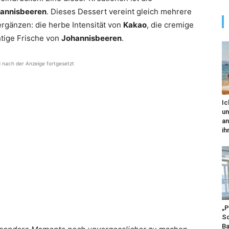
hannisbeeren
. Dieses Dessert vereint gleich mehrere
rgänzen: die herbe Intensität von
Kakao
, die cremige
htige Frische von
Johannisbeeren
.
d nach der Anzeige fortgesetzt
Ic
un
an
ihr
„P
Sc
Ba