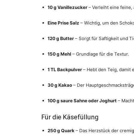
10 g Vanillezucker
– Verleiht eine feine,
Eine Prise Salz
– Wichtig, um den Scho
120 g Butter
– Sorgt für Saftigkeit und 
150 g Mehl
– Grundlage für die Textur.
1 TL Backpulver
– Hebt den Teig, damit e
30 g Kakao
– Der Hauptgeschmacksträger
100 g saure Sahne oder Joghurt
– Macht
Für die Käsefüllung
250 g Quark
– Das Herzstück der cremig