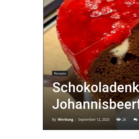
Rezepte
Schokoladenk
Johannisbeer
By
Werbung
-
September 12, 2025
26