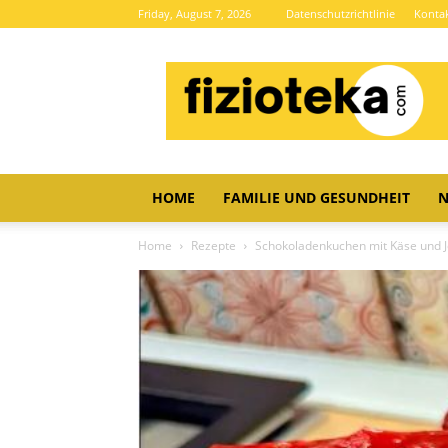
Friday, August 7, 2026
Datenschutzrichtlinie
Konta
Brze
vijesti
HOME
FAMILIE UND GESUNDHEIT
N
Home
Rezepte
Schokoladenkuchen mit Käse und J