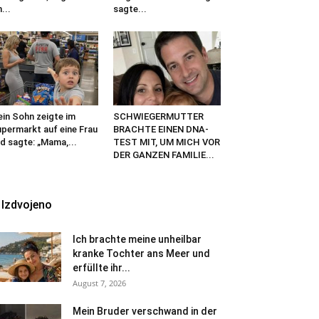
n...
sagte...
in Sohn zeigte im
SCHWIEGERMUTTER
permarkt auf eine Frau
BRACHTE EINEN DNA-
d sagte: „Mama,...
TEST MIT, UM MICH VOR
DER GANZEN FAMILIE...
Izdvojeno
Ich brachte meine unheilbar
kranke Tochter ans Meer und
erfüllte ihr...
August 7, 2026
Mein Bruder verschwand in der