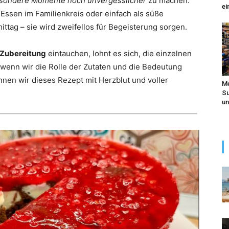
sondere Momente noch unvergesslicher
zu machen.
ei
s Essen im Familienkreis oder einfach als süße
tag – sie wird zweifellos für Begeisterung sorgen.
-Zubereitung
eintauchen, lohnt es sich, die einzelnen
wenn wir die Rolle der Zutaten und die Bedeutung
nen wir dieses Rezept mit Herzblut und voller
Me
Su
un