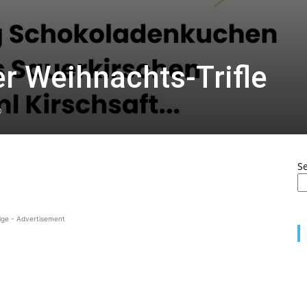
r Weihnachts-Trifle
0
S
ige - Advertisement