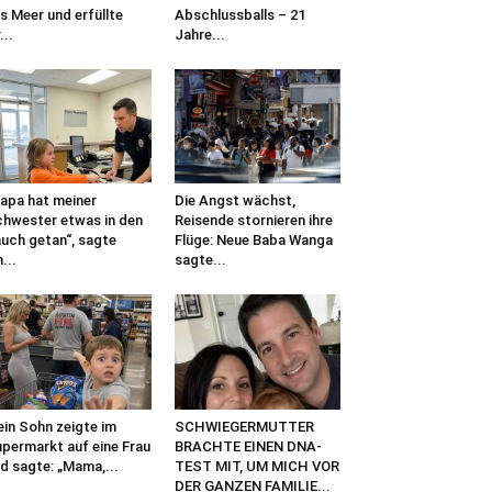
s Meer und erfüllte
Abschlussballs – 21
...
Jahre...
apa hat meiner
Die Angst wächst,
hwester etwas in den
Reisende stornieren ihre
uch getan“, sagte
Flüge: Neue Baba Wanga
n...
sagte...
in Sohn zeigte im
SCHWIEGERMUTTER
permarkt auf eine Frau
BRACHTE EINEN DNA-
d sagte: „Mama,...
TEST MIT, UM MICH VOR
DER GANZEN FAMILIE...