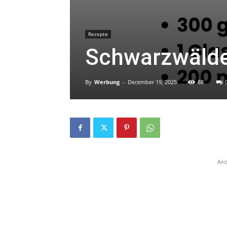
Rezepte
Schwarzwälde
By
Werbung
-
December 19, 2025
88
Anz