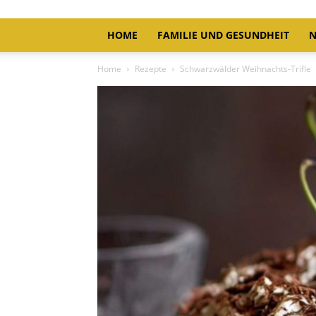
HOME
FAMILIE UND GESUNDHEIT
N
Home
Rezepte
Schwarzwälder Weihnachts-Trifle