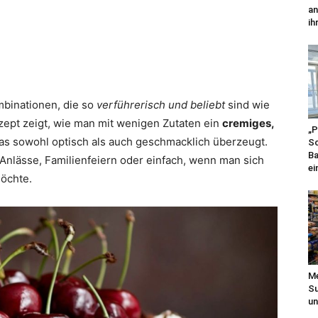
an
ihr
mbinationen, die so
verführerisch und beliebt
sind wie
ept zeigt, wie man mit wenigen Zutaten ein
cremiges,
„P
as sowohl optisch als auch geschmacklich überzeugt.
Sc
Ba
Anlässe, Familienfeiern oder einfach, wenn man sich
ei
öchte.
Me
Su
un