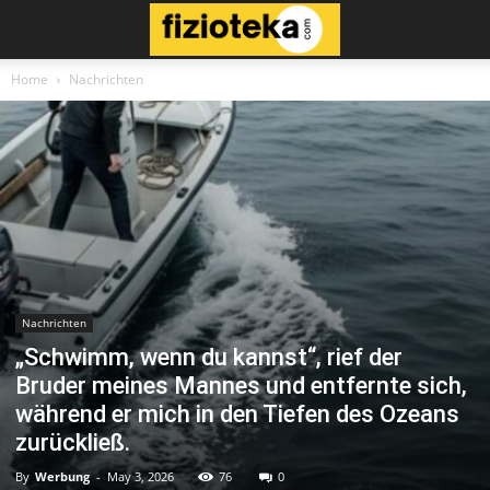
Home
Nachrichten
Nachrichten
„Schwimm, wenn du kannst“, rief der
Bruder meines Mannes und entfernte sich,
während er mich in den Tiefen des Ozeans
zurückließ.
By
Werbung
-
May 3, 2026
76
0