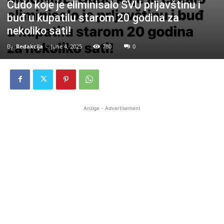
Čudo koje je eliminisalo SVU prljavštinu i
buđ u kupatilu starom 20 godina za
nekoliko sati!
By
Redakcija
-
June 4, 2025
780
0
Anzige - Advertisement