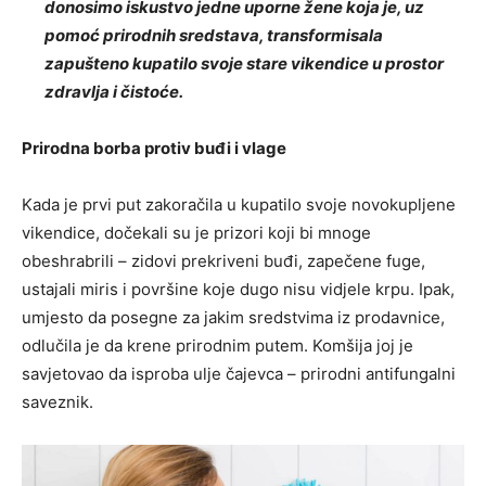
donosimo iskustvo jedne uporne žene koja je, uz
pomoć prirodnih sredstava, transformisala
zapušteno kupatilo svoje stare vikendice u prostor
zdravlja i čistoće.
Prirodna borba protiv buđi i vlage
Kada je prvi put zakoračila u kupatilo svoje novokupljene
vikendice, dočekali su je prizori koji bi mnoge
obeshrabrili – zidovi prekriveni buđi, zapečene fuge,
ustajali miris i površine koje dugo nisu vidjele krpu. Ipak,
umjesto da posegne za jakim sredstvima iz prodavnice,
odlučila je da krene prirodnim putem. Komšija joj je
savjetovao da isproba ulje čajevca – prirodni antifungalni
saveznik.