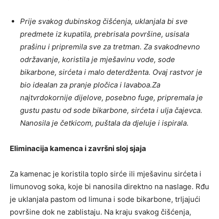
Prije svakog dubinskog čišćenja, uklanjala bi sve
predmete iz kupatila, prebrisala površine, usisala
prašinu i pripremila sve za tretman. Za svakodnevno
održavanje, koristila je mješavinu vode, sode
bikarbone, sirćeta i malo deterdženta. Ovaj rastvor je
bio idealan za pranje pločica i lavaboa.Za
najtvrdokornije dijelove, posebno fuge, pripremala je
gustu pastu od sode bikarbone, sirćeta i ulja čajevca.
Nanosila je četkicom, puštala da djeluje i ispirala.
Eliminacija kamenca i završni sloj sjaja
Za kamenac je koristila toplo sirće ili mješavinu sirćeta i
limunovog soka, koje bi nanosila direktno na naslage. Rđu
je uklanjala pastom od limuna i sode bikarbone, trljajući
površine dok ne zablistaju. Na kraju svakog čišćenja,