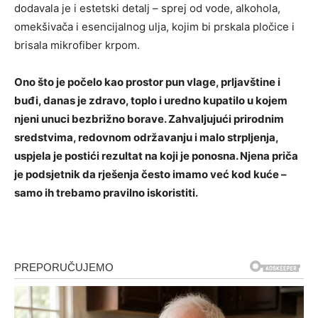
dodavala je i estetski detalj – sprej od vode, alkohola,
omekšivača i esencijalnog ulja, kojim bi prskala pločice i
brisala mikrofiber krpom.
Ono što je počelo kao prostor pun vlage, prljavštine i
buđi, danas je zdravo, toplo i uredno kupatilo u kojem
njeni unuci bezbrižno borave. Zahvaljujući prirodnim
sredstvima, redovnom održavanju i malo strpljenja,
uspjela je postići rezultat na koji je ponosna. Njena priča
je podsjetnik da rješenja često imamo već kod kuće –
samo ih trebamo pravilno iskoristiti.