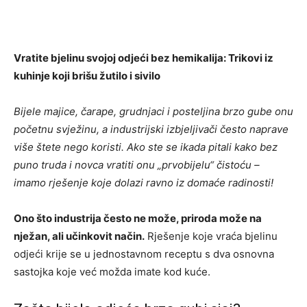
Vratite bjelinu svojoj odjeći bez hemikalija: Trikovi iz
kuhinje koji brišu žutilo i sivilo
Bijele majice, čarape, grudnjaci i posteljina brzo gube onu
početnu svježinu, a industrijski izbjeljivači često naprave
više štete nego koristi. Ako ste se ikada pitali kako bez
puno truda i novca vratiti onu „prvobijelu“ čistoću –
imamo rješenje koje dolazi ravno iz domaće radinosti!
Ono što industrija često ne može, priroda može na
nježan, ali učinkovit način.
Rješenje koje vraća bjelinu
odjeći krije se u jednostavnom receptu s dva osnovna
sastojka koje već možda imate kod kuće.