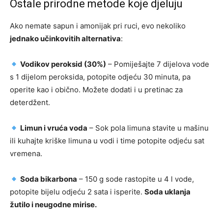
Ostale prirodne metode koje djeluju
Ako nemate sapun i amonijak pri ruci, evo nekoliko
jednako učinkovitih alternativa
:
Vodikov peroksid (30%)
– Pomiješajte 7 dijelova vode
s 1 dijelom peroksida, potopite odjeću 30 minuta, pa
operite kao i obično. Možete dodati i u pretinac za
deterdžent.
Limun i vruća voda
– Sok pola limuna stavite u mašinu
ili kuhajte kriške limuna u vodi i time potopite odjeću sat
vremena.
Soda bikarbona
– 150 g sode rastopite u 4 l vode,
potopite bijelu odjeću 2 sata i isperite.
Soda uklanja
žutilo i neugodne mirise.