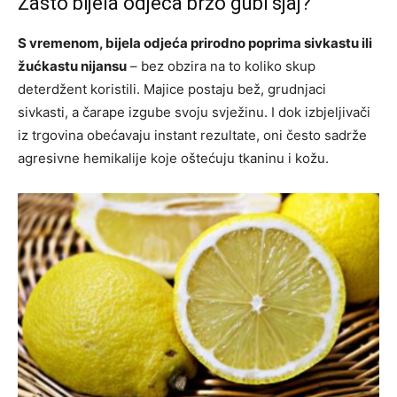
Zašto bijela odjeća brzo gubi sjaj?
S vremenom, bijela odjeća prirodno poprima sivkastu ili
žućkastu nijansu
– bez obzira na to koliko skup
deterdžent koristili. Majice postaju bež, grudnjaci
sivkasti, a čarape izgube svoju svježinu. I dok izbjeljivači
iz trgovina obećavaju instant rezultate, oni često sadrže
agresivne hemikalije koje oštećuju tkaninu i kožu.