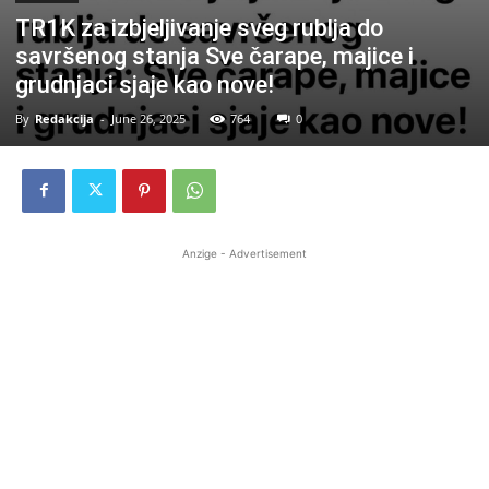
TR1K za izbjeljivanje sveg rublja do
savršenog stanja Sve čarape, majice i
grudnjaci sjaje kao nove!
By
Redakcija
-
June 26, 2025
764
0
Anzige - Advertisement