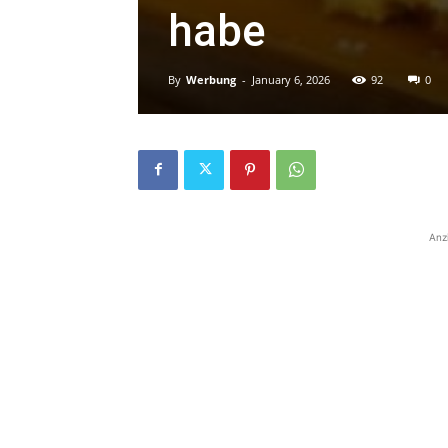
habe
By
Werbung
-
January 6, 2026
92
0
Anz