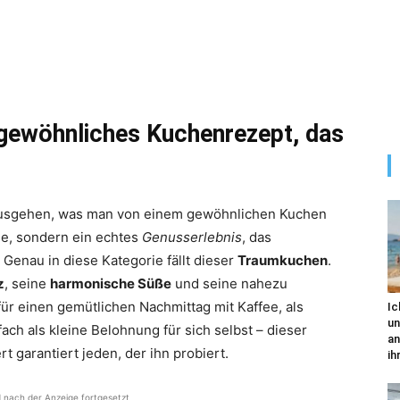
gewöhnliches Kuchenrezept, das
inausgehen, was man von einem gewöhnlichen Kuchen
ise, sondern ein echtes
Genusserlebnis
, das
Genau in diese Kategorie fällt dieser
Traumkuchen
.
z
, seine
harmonische Süße
und seine nahezu
ür einen gemütlichen Nachmittag mit Kaffee, als
Ic
un
fach als kleine Belohnung für sich selbst – dieser
an
 garantiert jeden, der ihn probiert.
ihr
d nach der Anzeige fortgesetzt