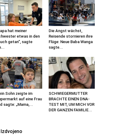
apa hat meiner
Die Angst wächst,
hwester etwas in den
Reisende stornieren ihre
uch getan“, sagte
Flüge: Neue Baba Wanga
n...
sagte...
in Sohn zeigte im
SCHWIEGERMUTTER
permarkt auf eine Frau
BRACHTE EINEN DNA-
d sagte: „Mama,...
TEST MIT, UM MICH VOR
DER GANZEN FAMILIE...
Izdvojeno