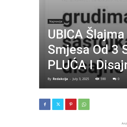
Najnovije
UBlCA Šlajma 
Smjesa Od 3 S
PLUĆA I Disaj
By
Redakcija
-
July 3, 2025
590
0
Anz