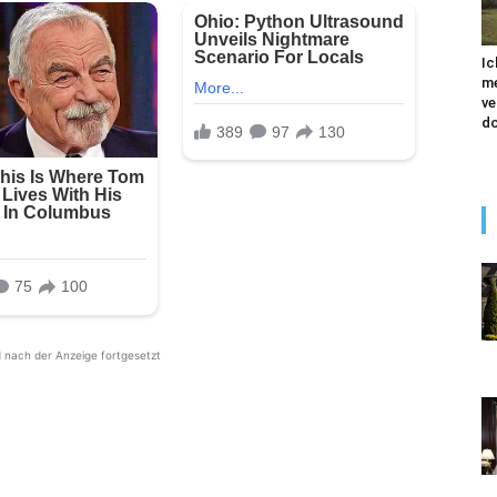
Ic
me
ve
do
d nach der Anzeige fortgesetzt