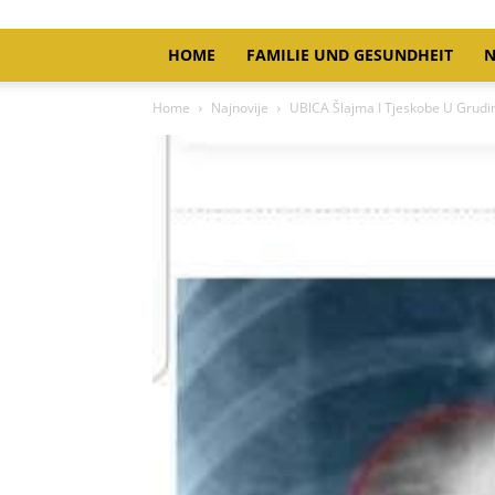
HOME
FAMILIE UND GESUNDHEIT
N
Home
Najnovije
UBlCA Šlajma I Tjeskobe U Grudim