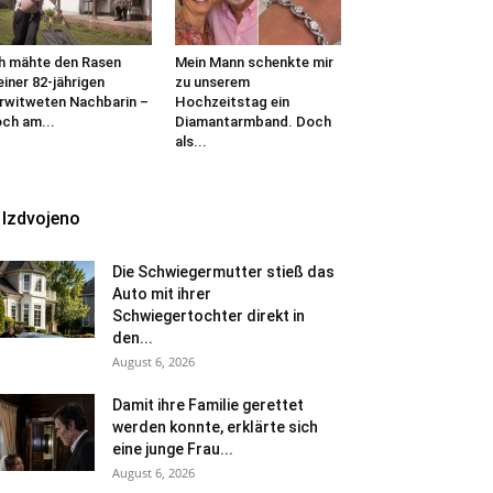
h mähte den Rasen
Mein Mann schenkte mir
iner 82-jährigen
zu unserem
rwitweten Nachbarin –
Hochzeitstag ein
ch am...
Diamantarmband. Doch
als...
Izdvojeno
Die Schwiegermutter stieß das
Auto mit ihrer
Schwiegertochter direkt in
den...
August 6, 2026
Damit ihre Familie gerettet
werden konnte, erklärte sich
eine junge Frau...
August 6, 2026