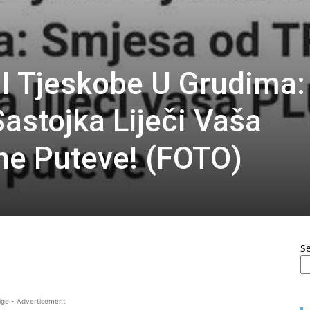
I Tjeskobe U Grudima:
astojka Liječi Vaša
ne Puteve! (FOTO)
S
ige - Advertisement