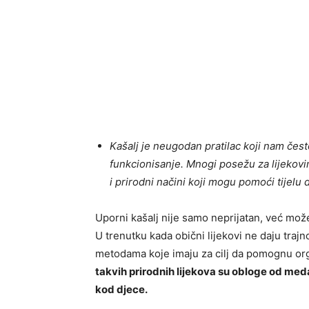
Kašalj je neugodan pratilac koji nam če
funkcionisanje. Mnogi posežu za lijekov
i prirodni načini koji mogu pomoći tijel
Uporni kašalj nije samo neprijatan, već može 
U trenutku kada obični lijekovi ne daju trajn
metodama koje imaju za cilj da pomognu o
takvih prirodnih lijekova su obloge od med
kod djece.