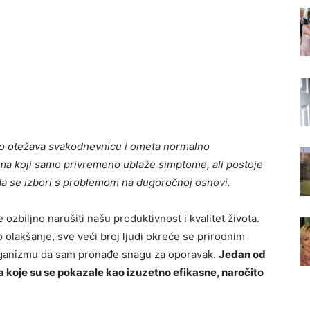
sto otežava svakodnevnicu i ometa normalno
ima koji samo privremeno ublaže simptome, ali postoje
u da se izbori s problemom na dugoročnoj osnovi.
ozbiljno narušiti našu produktivnost i kvalitet života.
o olakšanje, sve veći broj ljudi okreće se prirodnim
rganizmu da sam pronađe snagu za oporavak.
Jedan od
a koje su se pokazale kao izuzetno efikasne, naročito