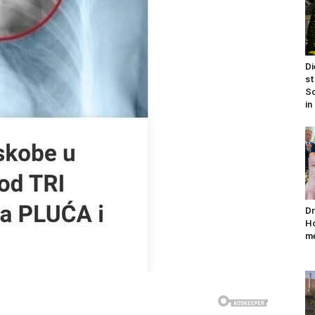
Di
st
Sc
in
Dr
Ho
me