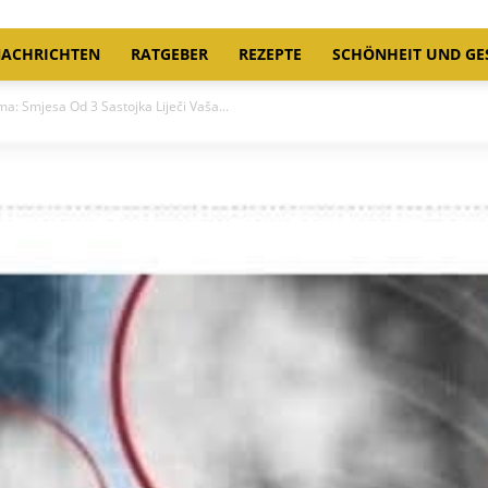
ACHRICHTEN
RATGEBER
REZEPTE
SCHÖNHEIT UND GE
a: Smjesa Od 3 Sastojka Liječi Vaša...