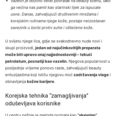
Vazelin je doživio veliki povratak na beauty scenu, iako
ga većina nas pamti kao starinski lijek za ispucale
usne. Danas, zahvaljujući društvenim mrežama i
korejskim rutinama njege kože, postaje neizostavan
saveznik u borbi protiv suhe i oštećene kože.
U svijetu njege lica, gdje se svakodnevno nude novi i
skupi proizvodi,
jedan od najučinkovitijih preparata
može biti upravo onaj najjednostavniji – tekući
petrolatum, poznatiji kao vazelin.
Njegova popularnost u
posljednje vrijeme ponovo raste, zahvaljujući beauty
entuzijastima koji ističu njegovu moć
zadržavanja vlage
i
obnavljanja
kožne barijere
.
Korejska tehnika “zamagljivanja”
oduševljava korisnike
U centru pažnje je metoda poznata kao
“slugging”