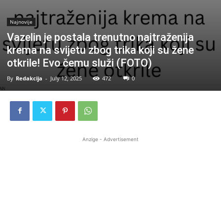
Najnovije
Vazelin je postala trenutno najtraženija
krema na svijetu zbog trika koji su žene
otkrile! Evo čemu služi (FOTO)
By
Redakcija
-
July 12, 2025
472
0
Anzige - Advertisement