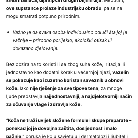
shea maslaca, ulja šipka i drugih biljnih ulja.
Međutim, i
ove supstance prolaze industrijsku obradu
, pa se ne
mogu smatrati potpuno prirodnim.
Važno je da svaka osoba individualno odluči šta joj je
važnije – prirodno porijeklo, ekološki otisak ili
dokazano djelovanje.
Bez obzira na to koristi li se zbog suhe kože, iritacija ili
jednostavno kao dodatni korak u večernjoj njezi,
vazelin
se pokazuje kao izuzetno koristan saveznik u obnovi
kože.
Iako
nije rješenje za sve tipove tena
, za mnoge
ljude predstavlja
najjednostavniji, a najdjelotvorniji način
za očuvanje vlage i zdravlja kože.
“Koža ne traži uvijek složene formule i skupe preparate –
ponekad joj je dovoljna zaštita, dosljednost i malo
pažnje,”
poruka je koju savjetuju i dermatolozi i ljubitelji