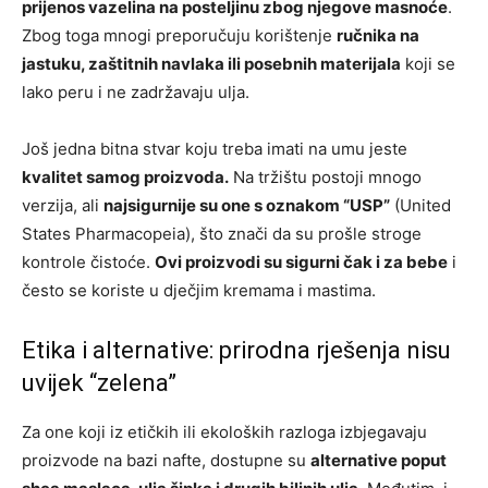
prijenos vazelina na posteljinu zbog njegove masnoće
.
Zbog toga mnogi preporučuju korištenje
ručnika na
jastuku, zaštitnih navlaka ili posebnih materijala
koji se
lako peru i ne zadržavaju ulja.
Još jedna bitna stvar koju treba imati na umu jeste
kvalitet samog proizvoda.
Na tržištu postoji mnogo
verzija, ali
najsigurnije su one s oznakom “USP”
(United
States Pharmacopeia), što znači da su prošle stroge
kontrole čistoće.
Ovi proizvodi su sigurni čak i za bebe
i
često se koriste u dječjim kremama i mastima.
Etika i alternative: prirodna rješenja nisu
uvijek “zelena”
Za one koji iz etičkih ili ekoloških razloga izbjegavaju
proizvode na bazi nafte, dostupne su
alternative poput