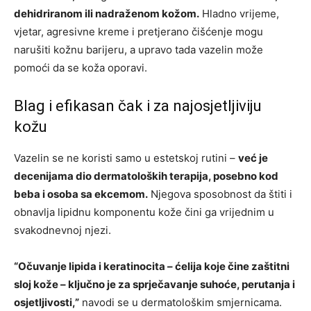
dehidriranom ili nadraženom kožom.
Hladno vrijeme,
vjetar, agresivne kreme i pretjerano čišćenje mogu
narušiti kožnu barijeru, a upravo tada vazelin može
pomoći da se koža oporavi.
Blag i efikasan čak i za najosjetljiviju
kožu
Vazelin se ne koristi samo u estetskoj rutini –
već je
decenijama dio dermatoloških terapija, posebno kod
beba i osoba sa ekcemom.
Njegova sposobnost da štiti i
obnavlja lipidnu komponentu kože čini ga vrijednim u
svakodnevnoj njezi.
“Očuvanje lipida i keratinocita – ćelija koje čine zaštitni
sloj kože – ključno je za sprječavanje suhoće, perutanja i
osjetljivosti,”
navodi se u dermatološkim smjernicama.