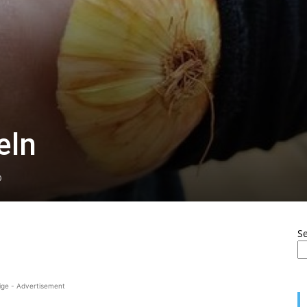
eln
0
S
ige - Advertisement