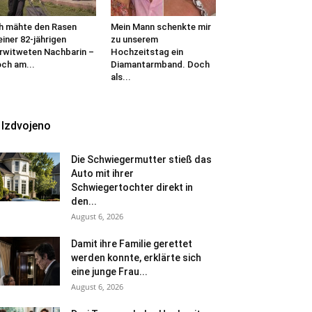
h mähte den Rasen
Mein Mann schenkte mir
iner 82-jährigen
zu unserem
rwitweten Nachbarin –
Hochzeitstag ein
ch am...
Diamantarmband. Doch
als...
Izdvojeno
Die Schwiegermutter stieß das
Auto mit ihrer
Schwiegertochter direkt in
den...
August 6, 2026
Damit ihre Familie gerettet
werden konnte, erklärte sich
eine junge Frau...
August 6, 2026