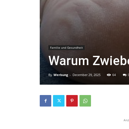
Familie und Gesundheit
Warum Zwieb
By
Werbung
-
December 29, 2025
64
Anz