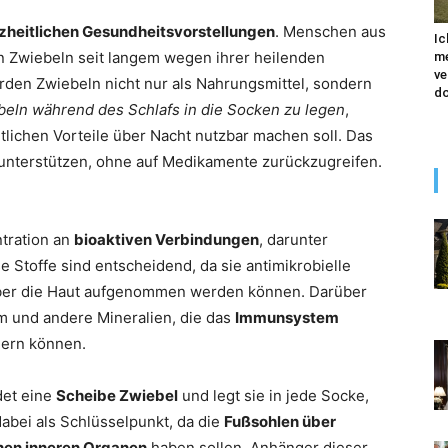
zheitlichen Gesundheitsvorstellungen
. Menschen aus
Ic
n Zwiebeln seit langem wegen ihrer heilenden
me
ve
urden Zwiebeln nicht nur als Nahrungsmittel, sondern
do
beln während des Schlafs in die Socken zu legen
,
tlichen Vorteile über Nacht nutzbar machen soll. Das
u unterstützen, ohne auf Medikamente zurückzugreifen.
ntration an
bioaktiven Verbindungen
, darunter
se Stoffe sind entscheidend, da sie antimikrobielle
ber die Haut aufgenommen werden können. Darüber
um und andere Mineralien, die das
Immunsystem
dern können.
det eine
Scheibe Zwiebel
und legt sie in jede Socke,
abei als Schlüsselpunkt, da die
Fußsohlen über
nen inneren Organen
haben sollen. Anhänger dieser