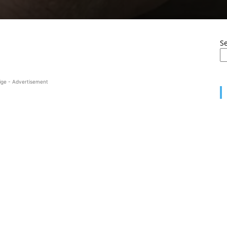
S
ige - Advertisement