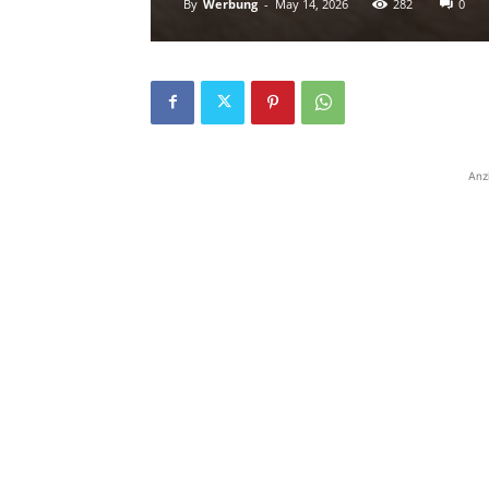
By
Werbung
-
May 14, 2026
282
0
Anz