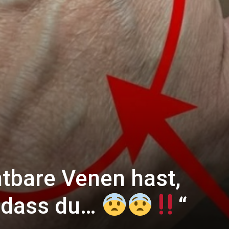
tbare Venen hast,
, dass du…
“