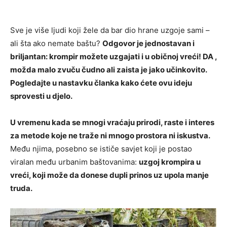
Sve je više ljudi koji žele da bar dio hrane uzgoje sami –
ali šta ako nemate baštu?
Odgovor je jednostavan i
briljantan: krompir možete uzgajati i u običnoj vreći! DA ,
možda malo zvuču čudno ali zaista je jako učinkovito.
Pogledajte u nastavku članka kako ćete ovu ideju
sprovesti u djelo.
U vremenu kada se mnogi vraćaju prirodi, raste i interes
za metode koje ne traže ni mnogo prostora ni iskustva.
Među njima, posebno se ističe savjet koji je postao
viralan među urbanim baštovanima:
uzgoj krompira u
vreći, koji može da donese dupli prinos uz upola manje
truda.