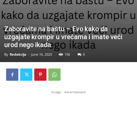
Zaboravite na baštu – Evo kako da
uzgajate krompir u vrećama i imate veći
urod nego ikada
By
Redakcija
-
June 16, 2025
156
0
Anzige - Advertisement