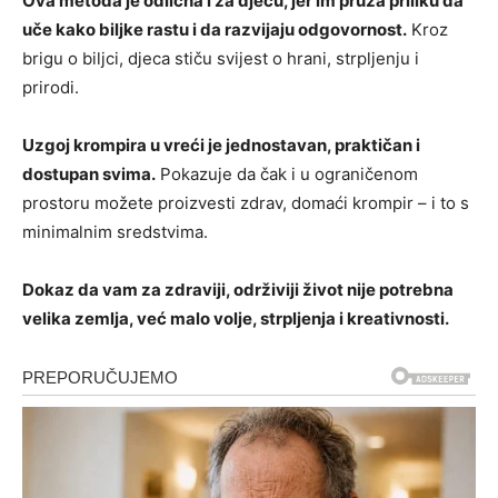
Ova metoda je odlična i za djecu, jer im pruža priliku da
uče kako biljke rastu i da razvijaju odgovornost.
Kroz
brigu o biljci, djeca stiču svijest o hrani, strpljenju i
prirodi.
Uzgoj krompira u vreći je jednostavan, praktičan i
dostupan svima.
Pokazuje da čak i u ograničenom
prostoru možete proizvesti zdrav, domaći krompir – i to s
minimalnim sredstvima.
Dokaz da vam za zdraviji, održiviji život nije potrebna
velika zemlja, već malo volje, strpljenja i kreativnosti.