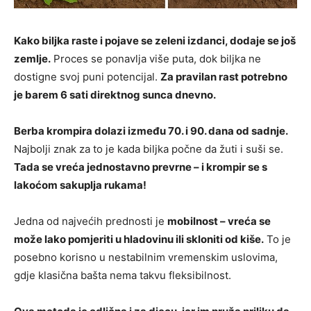
Kako biljka raste i pojave se zeleni izdanci, dodaje se još
zemlje.
Proces se ponavlja više puta, dok biljka ne
dostigne svoj puni potencijal.
Za pravilan rast potrebno
je barem 6 sati direktnog sunca dnevno.
Berba krompira dolazi između 70. i 90. dana od sadnje.
Najbolji znak za to je kada biljka počne da žuti i suši se.
Tada se vreća jednostavno prevrne – i krompir se s
lakoćom sakuplja rukama!
Jedna od najvećih prednosti je
mobilnost – vreća se
može lako pomjeriti u hladovinu ili skloniti od kiše.
To je
posebno korisno u nestabilnim vremenskim uslovima,
gdje klasična bašta nema takvu fleksibilnost.