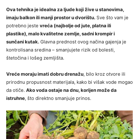
Ova tehnika je idealna za ljude koji žive u stanovima,
imaju balkon ili manji prostor u dvorištu.
Sve što vam je
potrebno jeste
vreća (najbolje od jute, platna ili
plastike), malo kvalitetne zemlje, sadni krompir i
sunčani kutak.
Glavna prednost ovog načina gajenja je
kontrolisana sredina – smanjujete rizik od bolesti,
štetočina i lošeg zemljišta.
Vreće moraju imati dobru drenažu
, bilo kroz otvore ili
prirodnu propusnost materijala, kako bi višak vode mogao
da otiče.
Ako voda ostaje na dnu, korijen može da
istruhne
, što direktno smanjuje prinos.