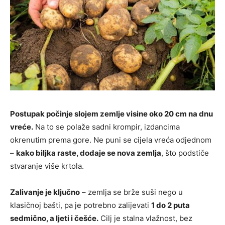
Postupak počinje slojem zemlje visine oko 20 cm na dnu
vreće.
Na to se polaže sadni krompir, izdancima
okrenutim prema gore. Ne puni se cijela vreća odjednom
–
kako biljka raste, dodaje se nova zemlja
, što podstiče
stvaranje više krtola.
Zalivanje je ključno
– zemlja se brže suši nego u
klasičnoj bašti, pa je potrebno zalijevati
1 do 2 puta
sedmično, a ljeti i češće.
Cilj je stalna vlažnost, bez