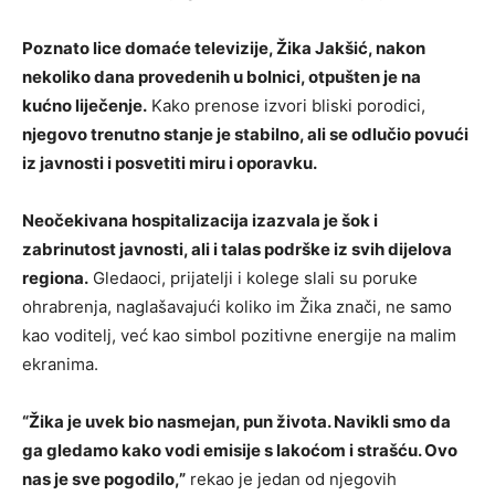
Poznato lice domaće televizije, Žika Jakšić, nakon
nekoliko dana provedenih u bolnici, otpušten je na
kućno liječenje.
Kako prenose izvori bliski porodici,
njegovo trenutno stanje je stabilno, ali se odlučio povući
iz javnosti i posvetiti miru i oporavku.
Neočekivana hospitalizacija izazvala je šok i
zabrinutost javnosti, ali i talas podrške iz svih dijelova
regiona.
Gledaoci, prijatelji i kolege slali su poruke
ohrabrenja, naglašavajući koliko im Žika znači, ne samo
kao voditelj, već kao simbol pozitivne energije na malim
ekranima.
“Žika je uvek bio nasmejan, pun života. Navikli smo da
ga gledamo kako vodi emisije s lakoćom i strašću. Ovo
nas je sve pogodilo,”
rekao je jedan od njegovih