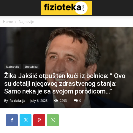
Home
Najnovije
Najnovije
Showbizz
Žika Jakšić otpušten kući iz bolnice: ” Ovo
su detalji njegovog zdrastvenog stanja:
Samo neka je sa svojom porodicom…”
By
Redakcija
-
July 6, 2025
2293
0