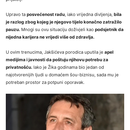
Upravo ta
posvećenost radu
, iako vrijedna divljenja,
bila
je razlog zbog kojeg je njegovo tijelo konačno zatražilo
pauzu.
Mnogi su ovu situaciju doživjeli kao
podsjetnik da
nijedna karijera ne vrijedi više od zdravlja.
U ovim trenucima, Jakšićeva porodica uputila je
apel
medijima i javnosti da poštuju njihovu potrebu za
privatnošću.
Iako je Žika godinama bio jedan od
najotvorenijih ljudi u domaćem šou-biznisu, sada mu je
potreban prostor za potpuni oporavak.