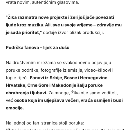
vrata novim, autentičnim glasovima.
“Žika razmatra nove projekte i želi još jače povezati
ljude kroz muziku. Ali, sve u svoje vrijeme – zdravlje mu
je sada prioritet,”
dodaje izvor blizak produkciji.
Podrška fanova – lijek za dušu
Na društvenim mrežama se svakodnevno pojavljuju
poruke podrške, fotografije iz emisija, video-klipovi i
tople riječi.
Fanovi iz Srbije, Bosne i Hercegovine,
Hrvatske, Crne Gore i Makedonije šalju poruke
ohrabrenja i ljubavi.
Za mnoge, Žika nije samo voditelj,
već
osoba koja im uljepšava večeri, vraća osmijeh i budi
emocije.
Na jednoj od fan-stranica stoji poruka: