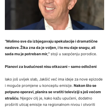
“Molimo sve da izbjegavaju spekulacije i dramatične
naslove. Žika zna da je voljen, i to mu daje snagu, ali
sada mu je potreban mir,”
stoji u saopćenju porodice.
Planovi za budućnost nisu otkazani – samo odloženi
Iako još uvijek slab, Jakšić već ima ideje za nove epizode
i moguće promjene u konceptu emisije.
Nakon što se
potpuno oporavi, planira se vratiti televiziji s još većom
strašću.
Njegov cilj je, kako kažu upućeni, dodatno
proširiti uticaj emisije na regionalnom nivou i otvoriti