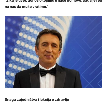
“Žika je uvek donosio toplinu u naše domove. Sada je red
na nas da mu to vratimo.”
Snaga zajedništva i lekcija o zdravlju