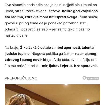
Ova situacija podsjetila nas je da ni najjači nisu imuni na
umor, stres i zdravstvene izazove.
Koliko god voljeli ono
što radimo, zdravlje mora biti ispred svega.
Žikin slučaj
govori u prilog tome da je ponekad potrebno stati,
odmoriti i posvetiti se sebi – jer samo tako možemo
nastaviti dalje.
Na kraju,
Žika Jakšić ostaje simbol upornosti, talenta i
ljudske topline.
Njegova publika ga čeka –
nasmejanog,
zdravog i punog novih ideja.
A do tada, svi mu šalju ono
što mu najviše treba –
mir, ljubav i vjeru u brz oporavak.