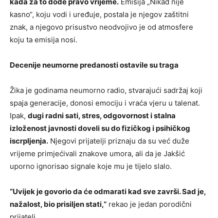
kada za to dođe pravo vrijeme.
Emisija „Nikad nije
kasno“, koju vodi i uređuje, postala je njegov zaštitni
znak, a njegovo prisustvo neodvojivo je od atmosfere
koju ta emisija nosi.
Decenije neumorne predanosti ostavile su traga
Žika je godinama neumorno radio, stvarajući sadržaj koji
spaja generacije, donosi emociju i vraća vjeru u talenat.
Ipak,
dugi radni sati, stres, odgovornost i stalna
izloženost javnosti doveli su do fizičkog i psihičkog
iscrpljenja.
Njegovi prijatelji priznaju da su već duže
vrijeme primjećivali znakove umora, ali da je Jakšić
uporno ignorisao signale koje mu je tijelo slalo.
“Uvijek je govorio da će odmarati kad sve završi. Sad je,
nažalost, bio prisiljen stati,”
rekao je jedan porodični
prijatelj.