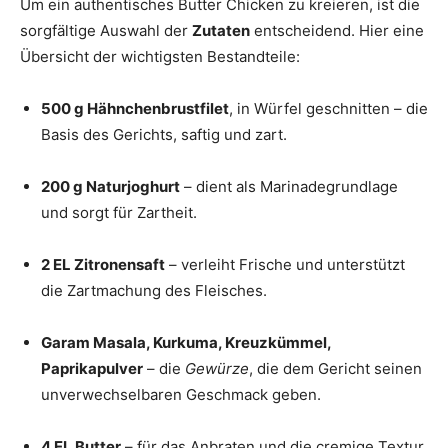
Um ein authentisches Butter Chicken zu kreieren, ist die
sorgfältige Auswahl der
Zutaten
entscheidend. Hier eine
Übersicht der wichtigsten Bestandteile:
500 g Hähnchenbrustfilet
, in Würfel geschnitten – die
Basis des Gerichts, saftig und zart.
200 g Naturjoghurt
– dient als Marinadegrundlage
und sorgt für Zartheit.
2 EL Zitronensaft
– verleiht Frische und unterstützt
die Zartmachung des Fleisches.
Garam Masala, Kurkuma, Kreuzkümmel,
Paprikapulver
– die
Gewürze
, die dem Gericht seinen
unverwechselbaren Geschmack geben.
4 EL Butter
– für das Anbraten und die cremige Textur