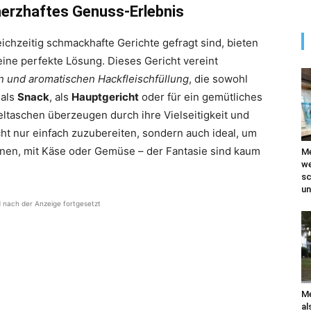
 herzhaftes Genuss-Erlebnis
eichzeitig schmackhafte Gerichte gefragt sind, bieten
ine perfekte Lösung. Dieses Gericht vereint
n und aromatischen Hackfleischfüllung
, die sowohl
 als
Snack
, als
Hauptgericht
oder für ein gemütliches
eltaschen überzeugen durch ihre Vielseitigkeit und
cht nur einfach zuzubereiten, sondern auch ideal, um
ionen, mit Käse oder Gemüse – der Fantasie sind kaum
Me
we
sc
un
d nach der Anzeige fortgesetzt
Me
al