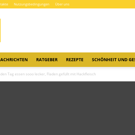
takte
Nutzungsbedingungen
Über uns
ACHRICHTEN
RATGEBER
REZEPTE
SCHÖNHEIT UND GE
eden Tag essen sooo lecker, Fladen gefüllt mit Hackfleisch