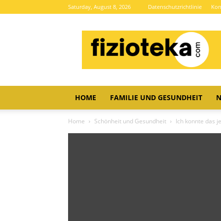
Saturday, August 8, 2026
Datenschutzrichtlinie
Kon
Brze
vijesti
HOME
FAMILIE UND GESUNDHEIT
N
Home
Schönheit und Gesundheit
Ich konnte das j