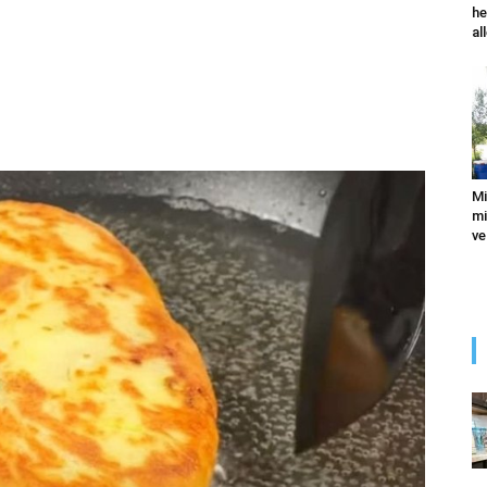
he
al
Mi
mi
ve