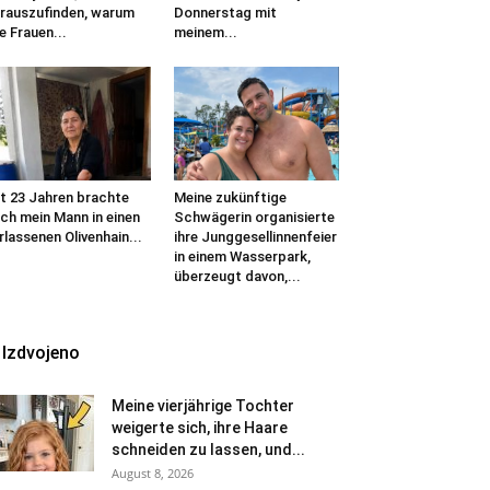
rauszufinden, warum
Donnerstag mit
le Frauen...
meinem...
t 23 Jahren brachte
Meine zukünftige
ch mein Mann in einen
Schwägerin organisierte
rlassenen Olivenhain...
ihre Junggesellinnenfeier
in einem Wasserpark,
überzeugt davon,...
Izdvojeno
Meine vierjährige Tochter
weigerte sich, ihre Haare
schneiden zu lassen, und...
August 8, 2026