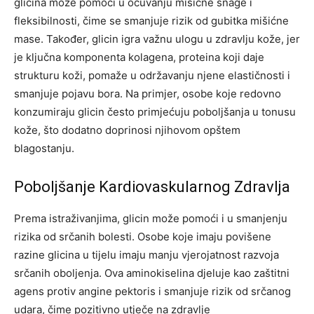
glicina može pomoći u očuvanju mišićne snage i
fleksibilnosti, čime se smanjuje rizik od gubitka mišićne
mase. Također, glicin igra važnu ulogu u zdravlju kože, jer
je ključna komponenta kolagena, proteina koji daje
strukturu koži, pomaže u održavanju njene elastičnosti i
smanjuje pojavu bora. Na primjer, osobe koje redovno
konzumiraju glicin često primjećuju poboljšanja u tonusu
kože, što dodatno doprinosi njihovom opštem
blagostanju.
Poboljšanje Kardiovaskularnog Zdravlja
Prema istraživanjima, glicin može pomoći i u smanjenju
rizika od srčanih bolesti. Osobe koje imaju povišene
razine glicina u tijelu imaju manju vjerojatnost razvoja
srčanih oboljenja. Ova aminokiselina djeluje kao zaštitni
agens protiv angine pektoris i smanjuje rizik od srčanog
udara, čime pozitivno utječe na zdravlje