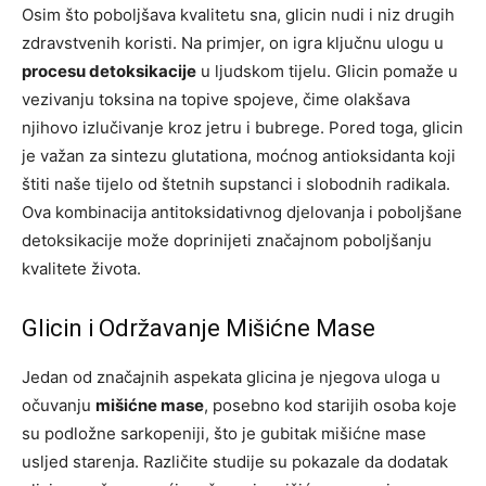
Osim što poboljšava kvalitetu sna, glicin nudi i niz drugih
zdravstvenih koristi. Na primjer, on igra ključnu ulogu u
procesu detoksikacije
u ljudskom tijelu. Glicin pomaže u
vezivanju toksina na topive spojeve, čime olakšava
njihovo izlučivanje kroz jetru i bubrege. Pored toga, glicin
je važan za sintezu glutationa, moćnog antioksidanta koji
štiti naše tijelo od štetnih supstanci i slobodnih radikala.
Ova kombinacija antitoksidativnog djelovanja i poboljšane
detoksikacije može doprinijeti značajnom poboljšanju
kvalitete života.
Glicin i Održavanje Mišićne Mase
Jedan od značajnih aspekata glicina je njegova uloga u
očuvanju
mišićne mase
, posebno kod starijih osoba koje
su podložne sarkopeniji, što je gubitak mišićne mase
usljed starenja. Različite studije su pokazale da dodatak