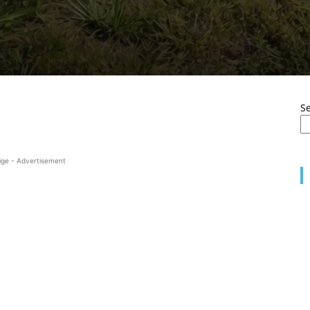
S
ige - Advertisement