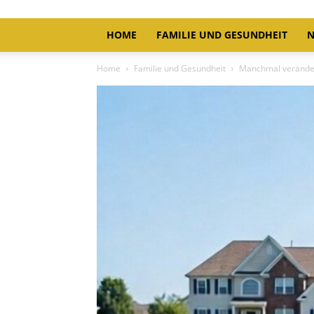
HOME
FAMILIE UND GESUNDHEIT
N
Home
Familie und Gesundheit
Manchmal verändert