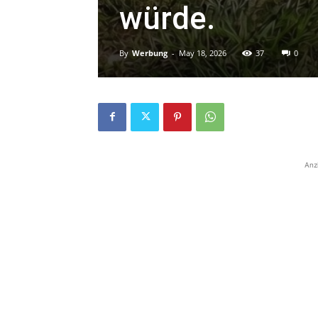
würde.
By
Werbung
-
May 18, 2026
37
0
Anz