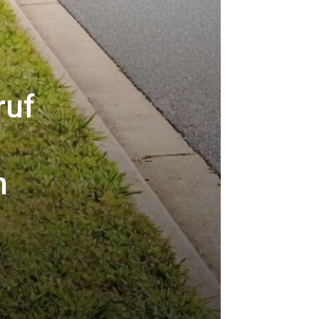
ruf
h