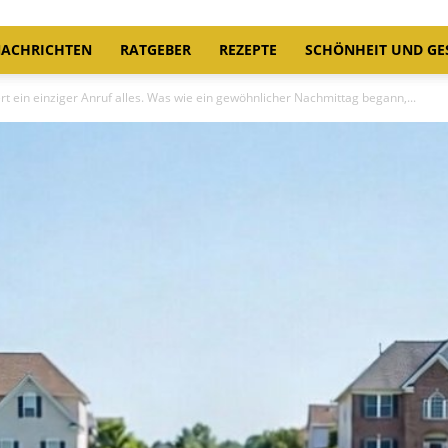
ACHRICHTEN
RATGEBER
REZEPTE
SCHÖNHEIT UND GE
 ein einziger Anruf alles. Was wie ein gewöhnlicher Nachmittag begann,...