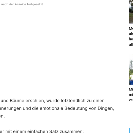
d nach der Anzeige fortgesetzt
Me
al
he
al
Mi
mi
 und Bäume erschien, wurde letztendlich zu einer
ve
innerungen und die emotionale Bedeutung von Dingen,
en.
ter mit einem einfachen Satz zusammen: