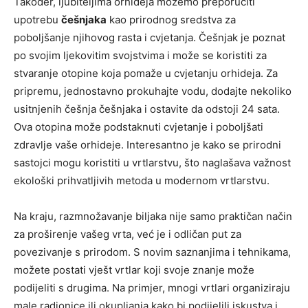
Također, ljubiteljima orhideja možemo preporučiti
upotrebu
češnjaka
kao prirodnog sredstva za
poboljšanje njihovog rasta i cvjetanja. Češnjak je poznat
po svojim ljekovitim svojstvima i može se koristiti za
stvaranje otopine koja pomaže u cvjetanju orhideja. Za
pripremu, jednostavno prokuhajte vodu, dodajte nekoliko
usitnjenih češnja češnjaka i ostavite da odstoji 24 sata.
Ova otopina može podstaknuti cvjetanje i poboljšati
zdravlje vaše orhideje. Interesantno je kako se prirodni
sastojci mogu koristiti u vrtlarstvu, što naglašava važnost
ekološki prihvatljivih metoda u modernom vrtlarstvu.
Na kraju, razmnožavanje biljaka nije samo praktičan način
za proširenje vašeg vrta, već je i odličan put za
povezivanje s prirodom. S novim saznanjima i tehnikama,
možete postati vješt vrtlar koji svoje znanje može
podijeliti s drugima. Na primjer, mnogi vrtlari organiziraju
male radionice ili okupljanja kako bi podijelili iskustva i