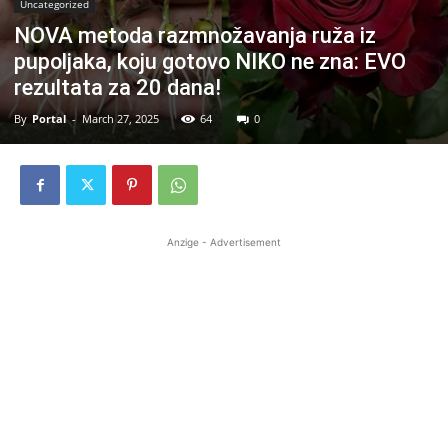
Uncategorized
NOVA metoda razmnožavanja ruža iz
pupoljaka, koju gotovo NIKO ne zna: EVO
rezultata za 20 dana!
By
Portal
-
March 27, 2025
64
0
Anzige - Advertisement