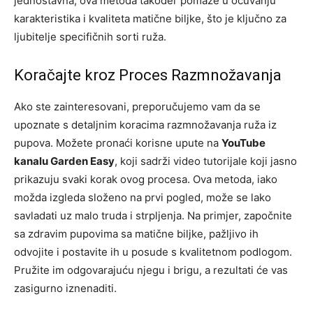
jednostavna, ova metoda također pomaže u očuvanju
karakteristika i kvaliteta matične biljke, što je ključno za
ljubitelje specifičnih sorti ruža.
Koračajte kroz Proces Razmnožavanja
Ako ste zainteresovani, preporučujemo vam da se
upoznate s detaljnim koracima razmnožavanja ruža iz
pupova. Možete pronaći korisne upute na
YouTube
kanalu Garden Easy
, koji sadrži video tutorijale koji jasno
prikazuju svaki korak ovog procesa. Ova metoda, iako
možda izgleda složeno na prvi pogled, može se lako
savladati uz malo truda i strpljenja. Na primjer, započnite
sa zdravim pupovima sa matične biljke, pažljivo ih
odvojite i postavite ih u posude s kvalitetnom podlogom.
Pružite im odgovarajuću njegu i brigu, a rezultati će vas
zasigurno iznenaditi.