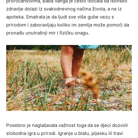
proročanstvima, Baba Vanga je često isticala da istinsko
zdravlje dolazi iz svakodnevnog načina života, a ne iz
apoteka. Smatrala je da ljudi sve više gube vezu s
prirodom i zaboravljaju koliko im zemlja može pomoći da
pronađu unutrašnji mir i fizičku snagu.
Posebno je naglašavala važnost toga da se djeci dozvoli
slobodna igra u prirodi. Igranje u blatu, pijesku ili travi