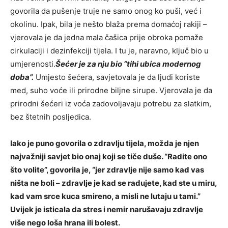
govorila da pušenje truje ne samo onog ko puši, već i
okolinu. Ipak, bila je nešto blaža prema domaćoj rakiji –
vjerovala je da jedna mala čašica prije obroka pomaže
cirkulaciji i dezinfekciji tijela. I tu je, naravno, ključ bio u
umjerenosti.
Šećer je za nju bio “tihi ubica modernog
doba”.
Umjesto šećera, savjetovala je da ljudi koriste
med, suho voće ili prirodne biljne sirupe. Vjerovala je da
prirodni šećeri iz voća zadovoljavaju potrebu za slatkim,
bez štetnih posljedica.
Iako je puno govorila o zdravlju tijela, možda je njen
najvažniji savjet bio onaj koji se tiče duše. “Radite ono
što volite”, govorila je, “jer zdravlje nije samo kad vas
ništa ne boli – zdravlje je kad se radujete, kad ste u miru,
kad vam srce kuca smireno, a misli ne lutaju u tami.”
Uvijek je isticala da stres i nemir narušavaju zdravlje
više nego loša hrana ili bolest.