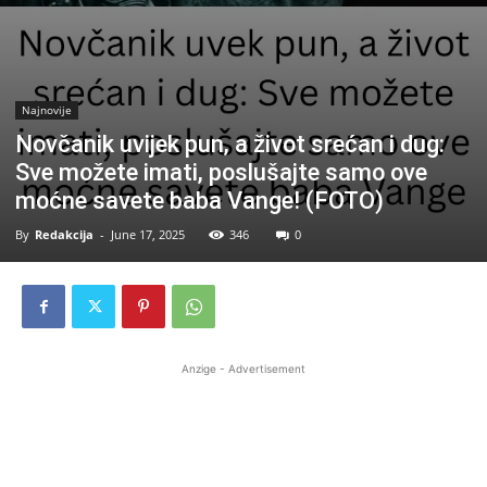
Najnovije
Novčanik uvijek pun, a život srećan i dug:
Sve možete imati, poslušajte samo ove
moćne savete baba Vange! (FOTO)
By
Redakcija
-
June 17, 2025
346
0
Anzige - Advertisement