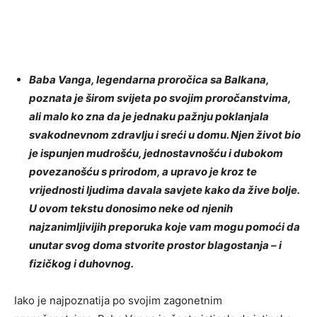
Baba Vanga, legendarna proročica sa Balkana,
poznata je širom svijeta po svojim proročanstvima,
ali malo ko zna da je jednaku pažnju poklanjala
svakodnevnom zdravlju i sreći u domu. Njen život bio
je ispunjen mudrošću, jednostavnošću i dubokom
povezanošću s prirodom, a upravo je kroz te
vrijednosti ljudima davala savjete kako da žive bolje.
U ovom tekstu donosimo neke od njenih
najzanimljivijih preporuka koje vam mogu pomoći da
unutar svog doma stvorite prostor blagostanja – i
fizičkog i duhovnog.
Iako je najpoznatija po svojim zagonetnim