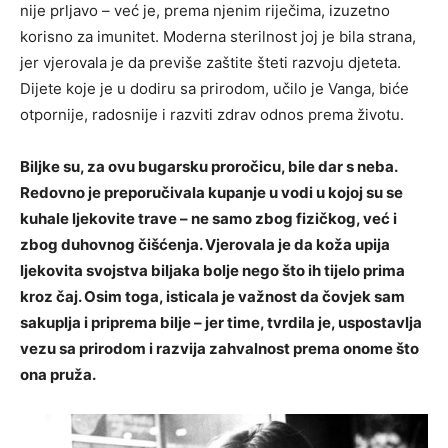
nije prljavo – već je, prema njenim riječima, izuzetno
korisno za imunitet. Moderna sterilnost joj je bila strana,
jer vjerovala je da previše zaštite šteti razvoju djeteta.
Dijete koje je u dodiru sa prirodom, učilo je Vanga, biće
otpornije, radosnije i razviti zdrav odnos prema životu.
Biljke su, za ovu bugarsku proročicu, bile dar s neba.
Redovno je preporučivala kupanje u vodi u kojoj su se
kuhale ljekovite trave – ne samo zbog fizičkog, već i
zbog duhovnog čišćenja. Vjerovala je da koža upija
ljekovita svojstva biljaka bolje nego što ih tijelo prima
kroz čaj. Osim toga, isticala je važnost da čovjek sam
sakuplja i priprema bilje – jer time, tvrdila je, uspostavlja
vezu sa prirodom i razvija zahvalnost prema onome što
ona pruža.