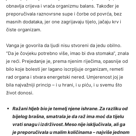
obnavlja crijeva i vraća organizmu balans. Također je
preporučivala raznovrsne supe i čorbe od povrća, bez
masnih dodataka, jer one zagrijavaju tijelo, jačaju krv i
čiste organizam.
Vanga je govorila da ljudi nisu stvoreni da jedu obilno.
“Da je čovjeku potrebno više, imao bi dva stomaka”, znala
je reći. Prejedanje je, prema njenim riječima, opasnije od
bilo koje bolesti jer lagano iscrpljuje organizam, remeti
rad organa i stvara energetski nered. Umjerenost joj je
bila najvažniji princip – i u hrani, i u piću, i u svemu što
život donosi.
Ražani hljeb bio je temelj njene ishrane. Za razliku od
bijelog brašna, smatrala je da raž ima moć da tijelu
vrati snagu i izdrživost. Meso nije isključivala, ali ga
je preporučivala u malim količinama – najviše jednom