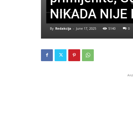
NIKADA NIJE
By
Redakcija
-
June 17, 2025
5140
0
Anz