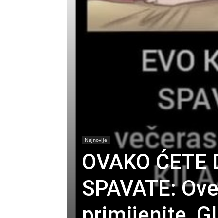
Najnovije
OVAKO ĆETE 
SPAVATE: Ove
primijenite,