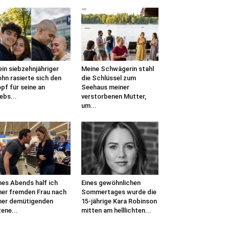
in siebzehnjähriger
Meine Schwägerin stahl
hn rasierte sich den
die Schlüssel zum
pf für seine an
Seehaus meiner
ebs...
verstorbenen Mutter,
um...
nes Abends half ich
Eines gewöhnlichen
ner fremden Frau nach
Sommertages wurde die
ner demütigenden
15-jährige Kara Robinson
ene...
mitten am helllichten...