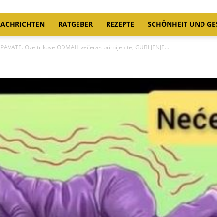
ACHRICHTEN
RATGEBER
REZEPTE
SCHÖNHEIT UND GE
VATE: Ove trikove ODMAH večeras primijenite, GUBLJENJE...