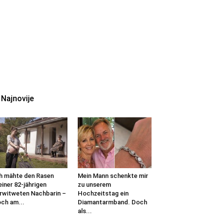
Najnovije
h mähte den Rasen
Mein Mann schenkte mir
iner 82-jährigen
zu unserem
rwitweten Nachbarin –
Hochzeitstag ein
ch am...
Diamantarmband. Doch
als...