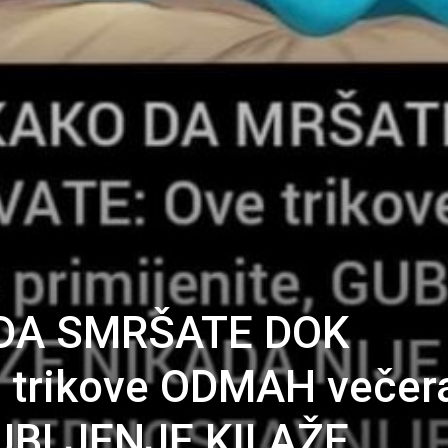
DA SMRŠATE DOK
 trikove ODMAH večer
 GUBLJENJE KILAŽE