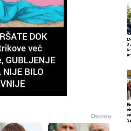
Me
So
Ko
Kr
Ei
ei
ei
Sz