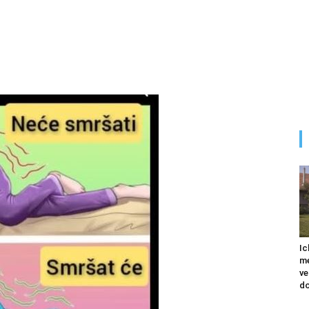
Ic
me
ve
do