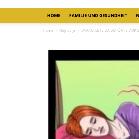
HOME
FAMILIE UND GESUNDHEIT
N
Home
Najnovije
OVAKO ĆETE DA SMRŠATE DOK SPA