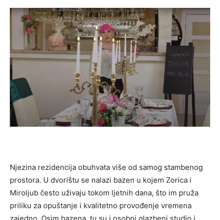
Njezina rezidencija obuhvata više od samog stambenog
prostora. U dvorištu se nalazi bazen u kojem Zorica i
Miroljub često uživaju tokom ljetnih dana, što im pruža
priliku za opuštanje i kvalitetno provođenje vremena
zajedno. Osim bazena, tu su i osobni glazbeni studio i