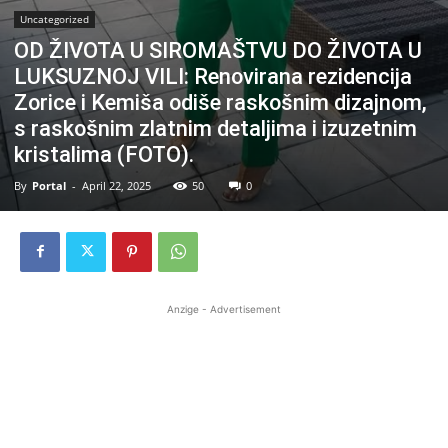
Uncategorized
OD ŽIVOTA U SIROMAŠTVU DO ŽIVOTA U
LUKSUZNOJ VILI: Renovirana rezidencija
Zorice i Kemiša odiše raskošnim dizajnom,
s raskošnim zlatnim detaljima i izuzetnim
kristalima (FOTO).
By
Portal
-
April 22, 2025
50
0
Anzige - Advertisement