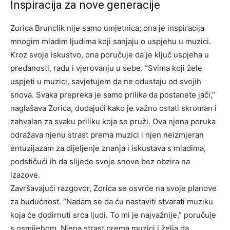
Inspiracija za nove generacije
Zorica Brunclik nije samo umjetnica; ona je inspiracija
mnogim mladim ljudima koji sanjaju o uspjehu u muzici.
Kroz svoje iskustvo, ona poručuje da je ključ uspjeha u
predanosti, radu i vjerovanju u sebe. “Svima koji žele
uspjeti u muzici, savjetujem da ne odustaju od svojih
snova.
Svaka prepreka je samo prilika da postanete jači,”
naglašava Zorica, dodajući kako je važno ostati skroman i
zahvalan za svaku priliku koja se pruži.
Ova njena poruka
odražava njenu strast prema muzici i njen neizmjeran
entuzijazam za dijeljenje znanja i iskustava s mladima,
podstičući ih da slijede svoje snove bez obzira na
izazove.
Završavajući razgovor, Zorica se osvrće na svoje planove
za budućnost. “Nadam se da ću nastaviti stvarati muziku
koja će dodirnuti srca ljudi. To mi je najvažnije,” poručuje
s osmijehom. Njena strast prema muzici i želja da