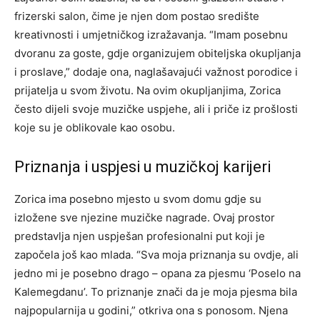
frizerski salon, čime je njen dom postao središte
kreativnosti i umjetničkog izražavanja. “Imam posebnu
dvoranu za goste, gdje organizujem obiteljska okupljanja
i proslave,” dodaje ona, naglašavajući važnost porodice i
prijatelja u svom životu. Na ovim okupljanjima, Zorica
često dijeli svoje muzičke uspjehe, ali i priče iz prošlosti
koje su je oblikovale kao osobu.
Priznanja i uspjesi u muzičkoj karijeri
Zorica ima posebno mjesto u svom domu gdje su
izložene sve njezine muzičke nagrade. Ovaj prostor
predstavlja njen uspješan profesionalni put koji je
započela još kao mlada. “Sva moja priznanja su ovdje, ali
jedno mi je posebno drago – opana za pjesmu ‘Poselo na
Kalemegdanu’. To priznanje znači da je moja pjesma bila
najpopularnija u godini,” otkriva ona s ponosom. Njena