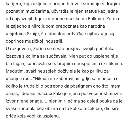
karijera, koja uključuje brojne hitove i suradnje s drugim
poznatim muzičarima, učvrstila je njen status kao jedne
od najvažnijih figura narodne muzike na Balkanu. Zorica
je zajedno s Miroljubom prepoznata kao narodna
umjetnica Srbije, što dodatno potvrđuje njihov utjecaj i
doprinos muzičkoj industriji.
U razgovoru, Zorica se često prisjeća svojih početaka i
izazova s kojima se suočavala. Njen put do uspjeha nije
bio lagan; suočavala se s brojnim neuspjesima i kritikama.
Međutim, svaki neuspjeh doživjela je kao priliku za
učenje i rast. “Nikada ne zaboravljam gdje sam počela i
koliko je truda bilo potrebno da postignem ono što imam
danas,” dodaje, ističući kako je njena posvećenost muzici
izvor njene snage. U njenim riječima se osjeti pouka da je
svaki trenutak, bez obzira na to koliko težak bio, dio šire
priče koja vodi ka uspjehu.