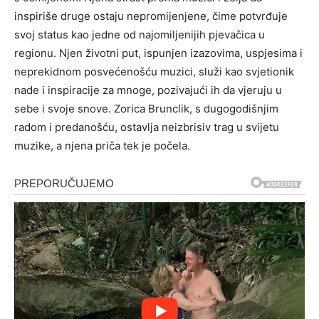
inspiriše druge ostaju nepromijenjene, čime potvrđuje
svoj status kao jedne od najomiljenijih pjevačica u
regionu. Njen životni put, ispunjen izazovima, uspjesima i
neprekidnom posvećenošću muzici, služi kao svjetionik
nade i inspiracije za mnoge, pozivajući ih da vjeruju u
sebe i svoje snove. Zorica Brunclik, s dugogodišnjim
radom i predanošću, ostavlja neizbrisiv trag u svijetu
muzike, a njena priča tek je počela.