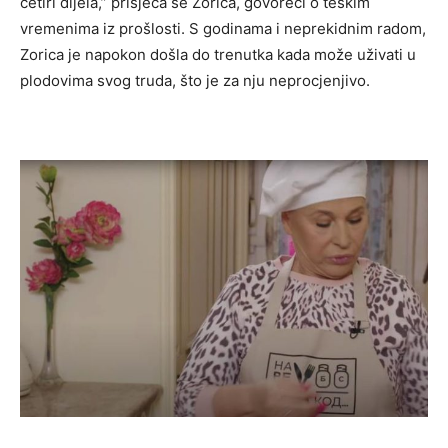
četiri dijela,” prisjeća se Zorica, govoreći o teškim
vremenima iz prošlosti. S godinama i neprekidnim radom,
Zorica je napokon došla do trenutka kada može uživati u
plodovima svog truda, što je za nju neprocjenjivo.