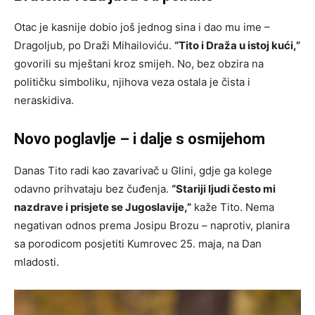
Otac je kasnije dobio još jednog sina i dao mu ime –
Dragoljub, po Draži Mihailoviću.
“Tito i Draža u istoj kući,”
govorili su mještani kroz smijeh. No, bez obzira na
političku simboliku, njihova veza ostala je čista i
neraskidiva.
Novo poglavlje – i dalje s osmijehom
Danas Tito radi kao zavarivač u Glini, gdje ga kolege
odavno prihvataju bez čuđenja.
“Stariji ljudi često mi
nazdrave i prisjete se Jugoslavije,”
kaže Tito. Nema
negativan odnos prema Josipu Brozu – naprotiv, planira
sa porodicom posjetiti Kumrovec 25. maja, na Dan
mladosti.