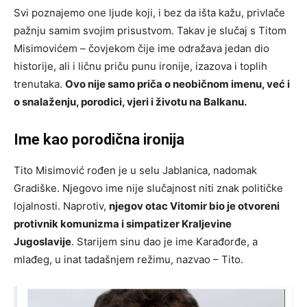
Svi poznajemo one ljude koji, i bez da išta kažu, privlače
pažnju samim svojim prisustvom. Takav je slučaj s Titom
Misimovićem – čovjekom čije ime odražava jedan dio
historije, ali i ličnu priču punu ironije, izazova i toplih
trenutaka.
Ovo nije samo priča o neobičnom imenu, već i
o snalaženju, porodici, vjeri i životu na Balkanu.
Ime kao porodična ironija
Tito Misimović rođen je u selu Jablanica, nadomak
Gradiške. Njegovo ime nije slučajnost niti znak političke
lojalnosti. Naprotiv,
njegov otac Vitomir bio je otvoreni
protivnik komunizma i simpatizer Kraljevine
Jugoslavije
. Starijem sinu dao je ime Karađorđe, a
mlađeg, u inat tadašnjem režimu, nazvao – Tito.