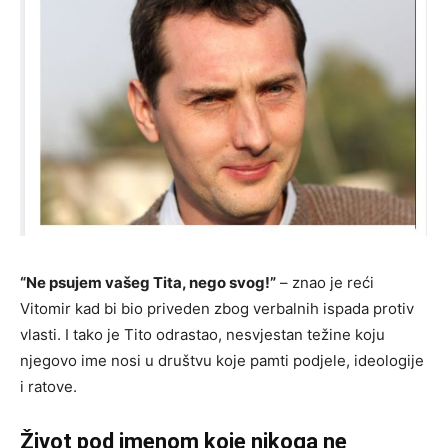
“Ne psujem vašeg Tita, nego svog!”
– znao je reći
Vitomir kad bi bio priveden zbog verbalnih ispada protiv
vlasti. I tako je Tito odrastao, nesvjestan težine koju
njegovo ime nosi u društvu koje pamti podjele, ideologije
i ratove.
Život pod imenom koje nikoga ne