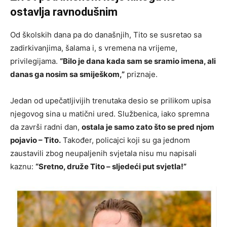
ostavlja ravnodušnim
Od školskih dana pa do današnjih, Tito se susretao sa
zadirkivanjima, šalama i, s vremena na vrijeme,
privilegijama.
“Bilo je dana kada sam se sramio imena, ali
danas ga nosim sa smiješkom,”
priznaje.
Jedan od upečatljivijih trenutaka desio se prilikom upisa
njegovog sina u matični ured. Službenica, iako spremna
da završi radni dan,
ostala je samo zato što se pred njom
pojavio – Tito.
Također, policajci koji su ga jednom
zaustavili zbog neupaljenih svjetala nisu mu napisali
kaznu:
“Sretno, druže Tito – sljedeći put svjetla!”