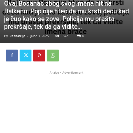
Ovaj Bosanac zbog svog imena hit na
Balkanu: Pop nije hteo da mu krsti decu kad
je čuo kako se zove. Policija mu prašta
prekršaje, tek da ga vidite…
By
Redakcija
-
June 3, 2025
13421
0
Anzige - Advertisement