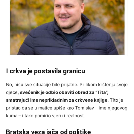
I crkva je postavila granicu
No, nisu sve situacije bile prijatne. Prilikom krštenja svoje
djece,
svećenik je odbio obaviti obred za “Tita”,
smatrajući ime neprikladnim za crkvene knjige.
Tito je
pristao da se u matice upiše kao Tomislav – ime njegovog
kuma – i tako pomirio vjeru i realnost.
Bratska veza jača od politike