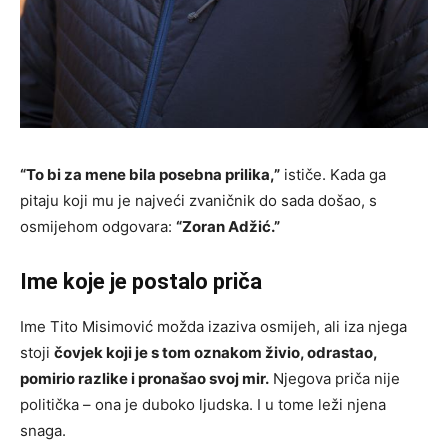
“To bi za mene bila posebna prilika,”
ističe. Kada ga
pitaju koji mu je najveći zvaničnik do sada došao, s
osmijehom odgovara:
“Zoran Adžić.”
Ime koje je postalo priča
Ime Tito Misimović možda izaziva osmijeh, ali iza njega
stoji
čovjek koji je s tom oznakom živio, odrastao,
pomirio razlike i pronašao svoj mir.
Njegova priča nije
politička – ona je duboko ljudska. I u tome leži njena
snaga.