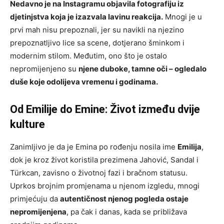
Nedavno je na Instagramu objavila fotografiju iz
djetinjstva koja je izazvala lavinu reakcija.
Mnogi je u
prvi mah nisu prepoznali, jer su navikli na njezino
prepoznatljivo lice sa scene, dotjerano šminkom i
modernim stilom. Međutim, ono što je ostalo
nepromijenjeno su
njene duboke, tamne oči – ogledalo
duše koje odolijeva vremenu i godinama.
Od Emilije do Emine: Život između dvije
kulture
Zanimljivo je da je Emina po rođenju nosila ime
Emilija
,
dok je kroz život koristila prezimena Jahović, Sandal i
Türkcan, zavisno o životnoj fazi i bračnom statusu.
Uprkos brojnim promjenama u njenom izgledu, mnogi
primjećuju da
autentičnost njenog pogleda ostaje
nepromijenjena
, pa čak i danas, kada se približava