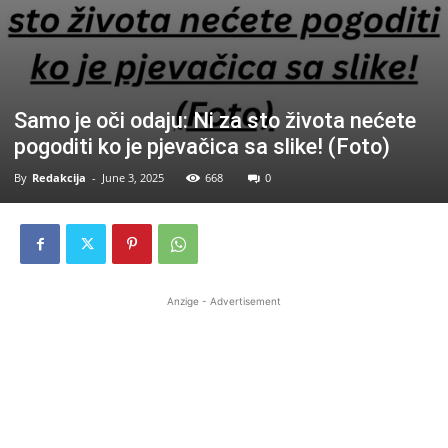
Samo je oči odaju: Ni za sto života nećete
pogoditi ko je pjevačica sa slike! (Foto)
By
Redakcija
-
June 3, 2025
668
0
Anzige - Advertisement