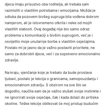
djeca imaju prisustvo oba roditelja, ali trebala sam
razmisliti o vlastitim potrebama i emocijama. Možda je
odluka da pozovem bivšeg supruga bila vođena dobrom
namjerom, ali je istovremeno otkrila i neke od mojih
vlastitih slabosti. Ovaj događaj nije bio samo odraz
problema u komunikaciji s bivšim suprugom, već je i
osvijetlio moje unutarnje borbe s vlastitim osjećajima.
Postalo mi je jasno da je važno postaviti prioritete, ne
samo za dobrobit djece, već i za sopstveno emocionalno
zdravlje.
Na kraju, vjenčanje koje je trebalo da bude proslava
ljubavi, postalo je lekcija o granicama, samopouzdanju i
emocionalnom zdravlju. S obzirom na sve što se
dogodilo, naučila sam da je važno slušati svoje instinkte i
ne ignorirati svoje osjećaje, čak i kada dolazi do pritiska
okoline. Teške lekcije oblikovat će moj pristup budućim