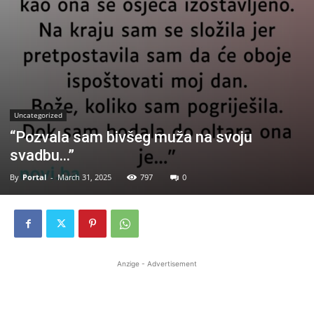
Uncategorized
“Pozvala sam bivšeg muža na svoju
svadbu…”
By
Portal
-
March 31, 2025
797
0
Anzige - Advertisement