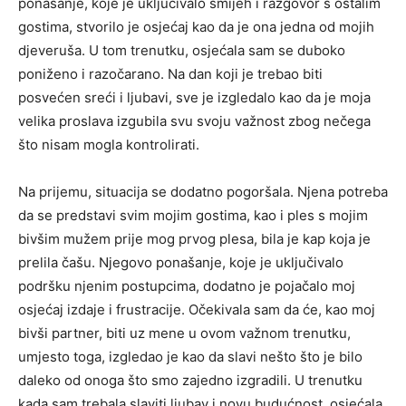
ponašanje, koje je uključivalo smijeh i razgovor s ostalim
gostima, stvorilo je osjećaj kao da je ona jedna od mojih
djeveruša. U tom trenutku, osjećala sam se duboko
poniženo i razočarano. Na dan koji je trebao biti
posvećen sreći i ljubavi, sve je izgledalo kao da je moja
velika proslava izgubila svu svoju važnost zbog nečega
što nisam mogla kontrolirati.
Na prijemu, situacija se dodatno pogoršala. Njena potreba
da se predstavi svim mojim gostima, kao i ples s mojim
bivšim mužem prije mog prvog plesa, bila je kap koja je
prelila čašu. Njegovo ponašanje, koje je uključivalo
podršku njenim postupcima, dodatno je pojačalo moj
osjećaj izdaje i frustracije. Očekivala sam da će, kao moj
bivši partner, biti uz mene u ovom važnom trenutku,
umjesto toga, izgledao je kao da slavi nešto što je bilo
daleko od onoga što smo zajedno izgradili. U trenutku
kada sam trebala slaviti ljubav i novu budućnost, osjećala