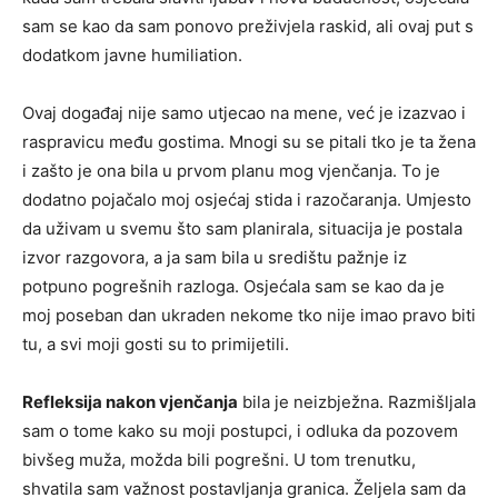
sam se kao da sam ponovo preživjela raskid, ali ovaj put s
dodatkom javne humiliation.
Ovaj događaj nije samo utjecao na mene, već je izazvao i
raspravicu među gostima. Mnogi su se pitali tko je ta žena
i zašto je ona bila u prvom planu mog vjenčanja. To je
dodatno pojačalo moj osjećaj stida i razočaranja. Umjesto
da uživam u svemu što sam planirala, situacija je postala
izvor razgovora, a ja sam bila u središtu pažnje iz
potpuno pogrešnih razloga. Osjećala sam se kao da je
moj poseban dan ukraden nekome tko nije imao pravo biti
tu, a svi moji gosti su to primijetili.
Refleksija nakon vjenčanja
bila je neizbježna. Razmišljala
sam o tome kako su moji postupci, i odluka da pozovem
bivšeg muža, možda bili pogrešni. U tom trenutku,
shvatila sam važnost postavljanja granica. Željela sam da