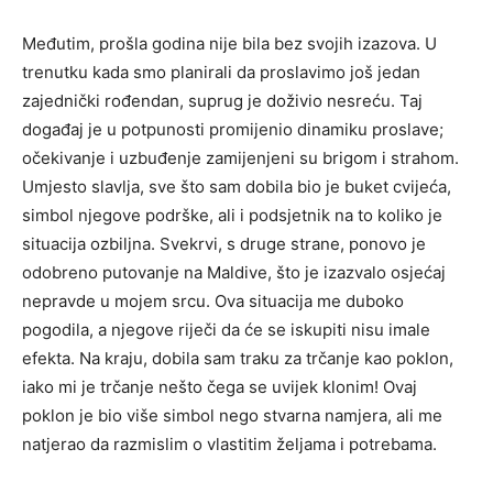
Međutim, prošla godina nije bila bez svojih izazova. U
trenutku kada smo planirali da proslavimo još jedan
zajednički rođendan, suprug je doživio nesreću. Taj
događaj je u potpunosti promijenio dinamiku proslave;
očekivanje i uzbuđenje zamijenjeni su brigom i strahom.
Umjesto slavlja, sve što sam dobila bio je buket cvijeća,
simbol njegove podrške, ali i podsjetnik na to koliko je
situacija ozbiljna. Svekrvi, s druge strane, ponovo je
odobreno putovanje na Maldive, što je izazvalo osjećaj
nepravde u mojem srcu. Ova situacija me duboko
pogodila, a njegove riječi da će se iskupiti nisu imale
efekta. Na kraju, dobila sam traku za trčanje kao poklon,
iako mi je trčanje nešto čega se uvijek klonim! Ovaj
poklon je bio više simbol nego stvarna namjera, ali me
natjerao da razmislim o vlastitim željama i potrebama.