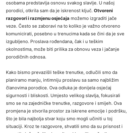
osobama predstavlja osnovu svakog slavlje. U našoj
porodici, otkrila sam da je iskrenost ključ.
Otvoreni
razgovori i razmjenu osjećaja
možemo izgraditi jače
veze. Često se zaboravi na to koliko je važno otvoreno
komunicirati, posebno u trenucima kada se čini da je sve
izgubljeno. Proslava rođendana, čak i u teškim
okolnostima, može biti prilika za obnovu veza i jačanje
porodičnih odnosa.
Kako bismo prevazišli teške trenutke, odlučili smo da
planiramo manju, intimniju proslavu sa samo najbližim
članovima porodice. Ova odluka je donijela osjećaj
sigurnosti i bliskosti. Umjesto velikog slavlja, fokusirali
smo se na zajedničke trenutke, razgovore i smijeh. Ova
promjena je stvorila prostor za iskrene emocije i podršku,
što je bila najbolja stvar koju smo mogli učiniti u toj
situaciji. Kroz te razgovore, shvatili smo da su prisnost i