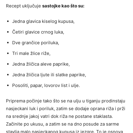
Recept uključuje
sastojke kao što su:
Jedna glavica kiselog kupusa,
Četiri glavice crnog luka,
Dve grančice poriluka,
Tri male žlice riže,
Jedna žličica aleve paprike,
Jedna žličica ljute ili slatke paprike,
Posoliti, papar, lovorov list i ulje.
Priprema počinje tako što se na ulju u tiganju prodinstaju
nasjeckani luk i poriluk, zatim se dodaje oprana riža i prži
na srednje jakoj vatri dok riža ne postane staklasta.
Začinite po ukusu, a zatim se na dno posude za sarme
stavlja malo nasjeckanog kupusa iz jezgre. To je osnova