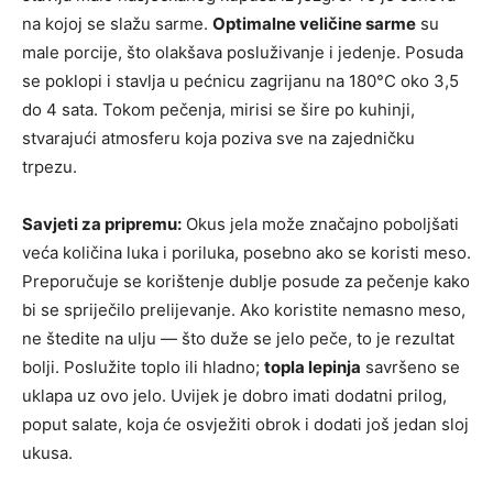
na kojoj se slažu sarme.
Optimalne veličine sarme
su
male porcije, što olakšava posluživanje i jedenje. Posuda
se poklopi i stavlja u pećnicu zagrijanu na 180°C oko 3,5
do 4 sata. Tokom pečenja, mirisi se šire po kuhinji,
stvarajući atmosferu koja poziva sve na zajedničku
trpezu.
Savjeti za pripremu:
Okus jela može značajno poboljšati
veća količina luka i poriluka, posebno ako se koristi meso.
Preporučuje se korištenje dublje posude za pečenje kako
bi se spriječilo prelijevanje. Ako koristite nemasno meso,
ne štedite na ulju — što duže se jelo peče, to je rezultat
bolji. Poslužite toplo ili hladno;
topla lepinja
savršeno se
uklapa uz ovo jelo. Uvijek je dobro imati dodatni prilog,
poput salate, koja će osvježiti obrok i dodati još jedan sloj
ukusa.