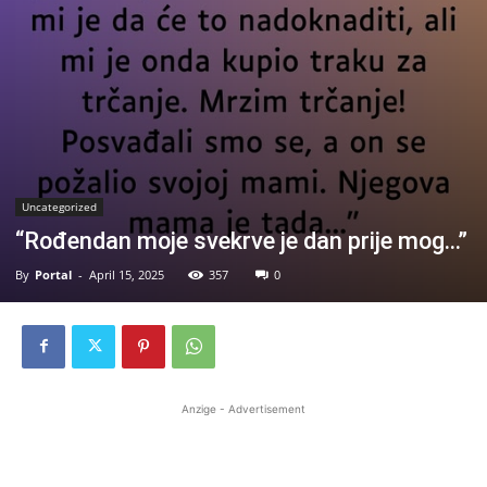
Uncategorized
“Rođendan moje svekrve je dan prije mog…”
By
Portal
-
April 15, 2025
357
0
Anzige - Advertisement