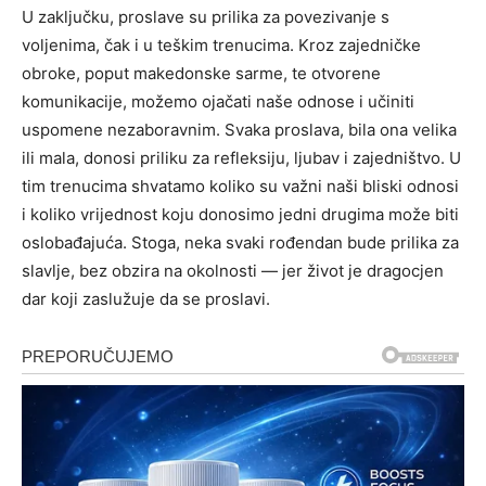
U zaključku, proslave su prilika za povezivanje s
voljenima, čak i u teškim trenucima. Kroz zajedničke
obroke, poput makedonske sarme, te otvorene
komunikacije, možemo ojačati naše odnose i učiniti
uspomene nezaboravnim. Svaka proslava, bila ona velika
ili mala, donosi priliku za refleksiju, ljubav i zajedništvo. U
tim trenucima shvatamo koliko su važni naši bliski odnosi
i koliko vrijednost koju donosimo jedni drugima može biti
oslobađajuća. Stoga, neka svaki rođendan bude prilika za
slavlje, bez obzira na okolnosti — jer život je dragocjen
dar koji zaslužuje da se proslavi.