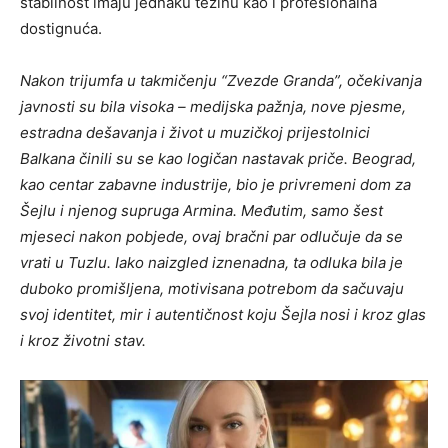
stabilnost imaju jednaku težinu kao i profesionalna
dostignuća.
Nakon trijumfa u takmičenju “Zvezde Granda”, očekivanja
javnosti su bila visoka – medijska pažnja, nove pjesme,
estradna dešavanja i život u muzičkoj prijestolnici
Balkana činili su se kao logičan nastavak priče. Beograd,
kao centar zabavne industrije, bio je privremeni dom za
Šejlu i njenog supruga Armina. Međutim, samo šest
mjeseci nakon pobjede, ovaj bračni par odlučuje da se
vrati u Tuzlu. Iako naizgled iznenadna, ta odluka bila je
duboko promišljena, motivisana potrebom da sačuvaju
svoj identitet, mir i autentičnost koju Šejla nosi i kroz glas
i kroz životni stav.