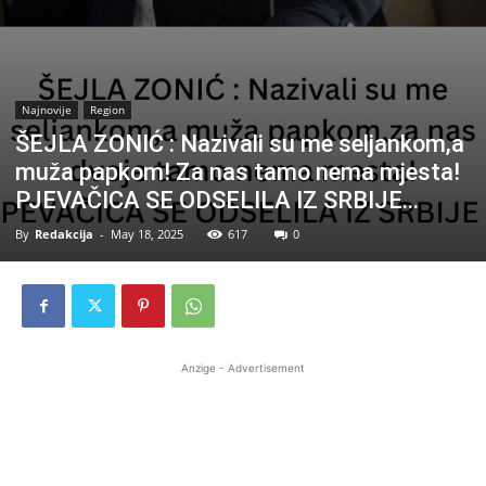
Najnovije
Region
ŠEJLA ZONIĆ : Nazivali su me seljankom,a
muža papkom! Za nas tamo nema mjesta!
PJEVAČICA SE ODSELILA IZ SRBIJE…
By
Redakcija
-
May 18, 2025
617
0
Anzige - Advertisement