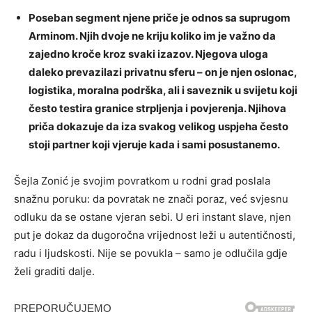
Poseban segment njene priče je odnos sa suprugom
Arminom. Njih dvoje ne kriju koliko im je važno da
zajedno kroče kroz svaki izazov. Njegova uloga
daleko prevazilazi privatnu sferu – on je njen oslonac,
logistika, moralna podrška, ali i saveznik u svijetu koji
često testira granice strpljenja i povjerenja. Njihova
priča dokazuje da iza svakog velikog uspjeha često
stoji partner koji vjeruje kada i sami posustanemo.
Šejla Zonić je svojim povratkom u rodni grad poslala
snažnu poruku: da povratak ne znači poraz, već svjesnu
odluku da se ostane vjeran sebi. U eri instant slave, njen
put je dokaz da dugoročna vrijednost leži u autentičnosti,
radu i ljudskosti. Nije se povukla – samo je odlučila gdje
želi graditi dalje.