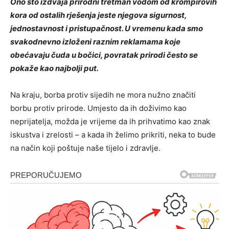
Ono što izdvaja prirodni tretman vodom od krompirovih
kora od ostalih rješenja jeste njegova sigurnost,
jednostavnost i pristupačnost. U vremenu kada smo
svakodnevno izloženi raznim reklamama koje
obećavaju čuda u bočici, povratak prirodi često se
pokaže kao najbolji put.
Na kraju, borba protiv sijedih ne mora nužno značiti
borbu protiv prirode. Umjesto da ih doživimo kao
neprijatelja, možda je vrijeme da ih prihvatimo kao znak
iskustva i zrelosti – a kada ih želimo prikriti, neka to bude
na način koji poštuje naše tijelo i zdravlje.