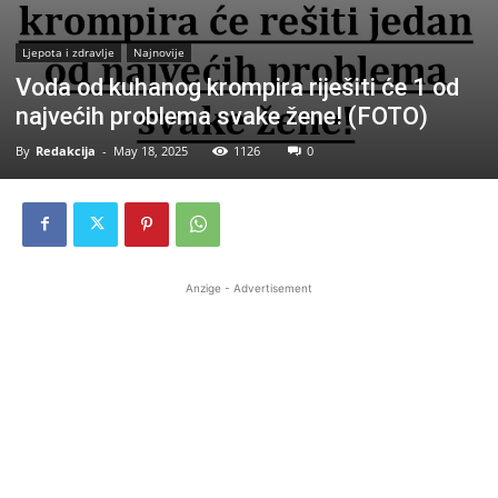
Ljepota i zdravlje
Najnovije
Voda od kuhanog krompira riješiti će 1 od
najvećih problema svake žene! (FOTO)
By
Redakcija
-
May 18, 2025
1126
0
Anzige - Advertisement