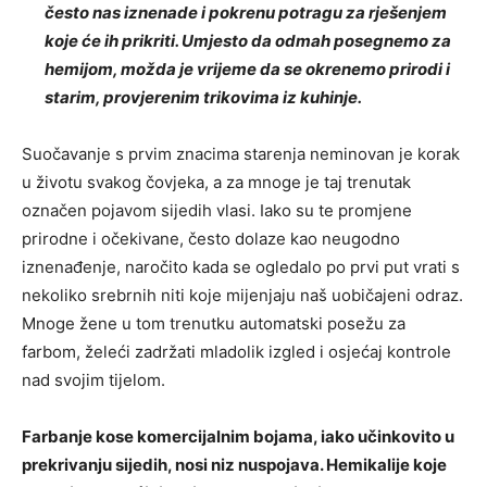
često nas iznenade i pokrenu potragu za rješenjem
koje će ih prikriti. Umjesto da odmah posegnemo za
hemijom, možda je vrijeme da se okrenemo prirodi i
starim, provjerenim trikovima iz kuhinje.
Suočavanje s prvim znacima starenja neminovan je korak
u životu svakog čovjeka, a za mnoge je taj trenutak
označen pojavom sijedih vlasi. Iako su te promjene
prirodne i očekivane, često dolaze kao neugodno
iznenađenje, naročito kada se ogledalo po prvi put vrati s
nekoliko srebrnih niti koje mijenjaju naš uobičajeni odraz.
Mnoge žene u tom trenutku automatski posežu za
farbom, želeći zadržati mladolik izgled i osjećaj kontrole
nad svojim tijelom.
Farbanje kose komercijalnim bojama, iako učinkovito u
prekrivanju sijedih, nosi niz nuspojava. Hemikalije koje