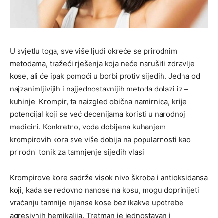
U svjetlu toga, sve više ljudi okreće se prirodnim
metodama, tražeći rješenja koja neće narušiti zdravlje
kose, ali će ipak pomoći u borbi protiv sijedih. Jedna od
najzanimljivijih i najjednostavnijih metoda dolazi iz –
kuhinje. Krompir, ta naizgled obična namirnica, krije
potencijal koji se već decenijama koristi u narodnoj
medicini. Konkretno, voda dobijena kuhanjem
krompirovih kora sve više dobija na popularnosti kao
prirodni tonik za tamnjenje sijedih vlasi.
Krompirove kore sadrže visok nivo škroba i antioksidansa
koji, kada se redovno nanose na kosu, mogu doprinijeti
vraćanju tamnije nijanse kose bez ikakve upotrebe
agresivnih hemikalija. Tretman je jednostavan i