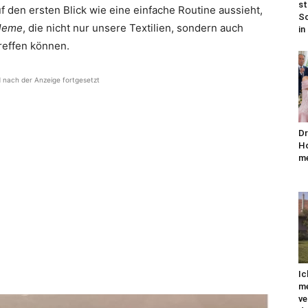
st
den ersten Blick wie eine einfache Routine aussieht,
Sc
bleme
, die nicht nur unsere Textilien, sondern auch
in
reffen können.
d nach der Anzeige fortgesetzt
Dr
Ho
me
Ic
me
ve