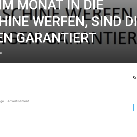
IM MONAT IN DIE
NE WERFEN, SIND D
EN GARANTIERT
0
S
ige - Advertisement