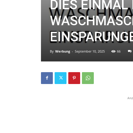
DIES EINMAL 
WASCHMASCHI
EINSPARUNG
By
Werbung
-
September 10, 2025
66
Anz