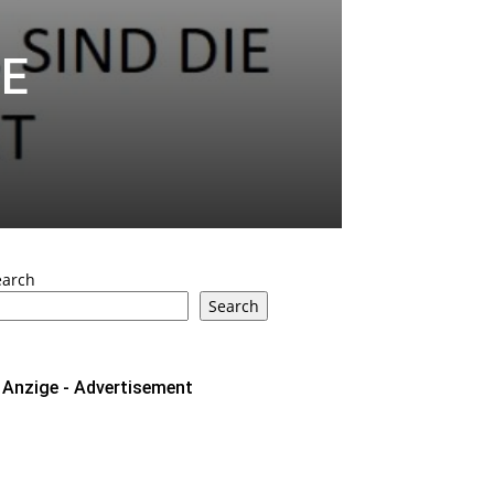
IE
earch
Search
Anzige - Advertisement