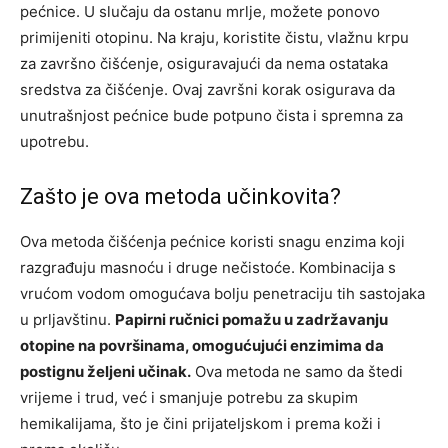
pećnice. U slučaju da ostanu mrlje, možete ponovo
primijeniti otopinu. Na kraju, koristite čistu, vlažnu krpu
za završno čišćenje, osiguravajući da nema ostataka
sredstva za čišćenje. Ovaj završni korak osigurava da
unutrašnjost pećnice bude potpuno čista i spremna za
upotrebu.
Zašto je ova metoda učinkovita?
Ova metoda čišćenja pećnice koristi snagu enzima koji
razgrađuju masnoću i druge nečistoće. Kombinacija s
vrućom vodom omogućava bolju penetraciju tih sastojaka
u prljavštinu.
Papirni ručnici pomažu u zadržavanju
otopine na površinama, omogućujući enzimima da
postignu željeni učinak.
Ova metoda ne samo da štedi
vrijeme i trud, već i smanjuje potrebu za skupim
hemikalijama, što je čini prijateljskom i prema koži i