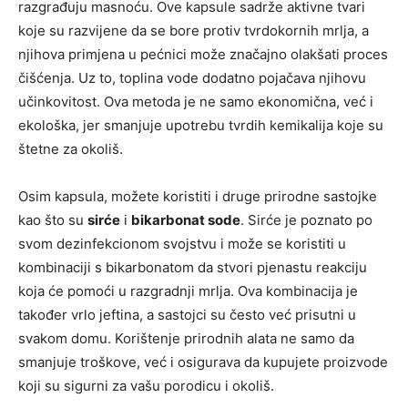
razgrađuju masnoću. Ove kapsule sadrže aktivne tvari
koje su razvijene da se bore protiv tvrdokornih mrlja, a
njihova primjena u pećnici može značajno olakšati proces
čišćenja. Uz to, toplina vode dodatno pojačava njihovu
učinkovitost. Ova metoda je ne samo ekonomična, već i
ekološka, jer smanjuje upotrebu tvrdih kemikalija koje su
štetne za okoliš.
Osim kapsula, možete koristiti i druge prirodne sastojke
kao što su
sirće
i
bikarbonat sode
. Sirće je poznato po
svom dezinfekcionom svojstvu i može se koristiti u
kombinaciji s bikarbonatom da stvori pjenastu reakciju
koja će pomoći u razgradnji mrlja. Ova kombinacija je
također vrlo jeftina, a sastojci su često već prisutni u
svakom domu. Korištenje prirodnih alata ne samo da
smanjuje troškove, već i osigurava da kupujete proizvode
koji su sigurni za vašu porodicu i okoliš.