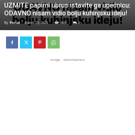
UZMITE papirni ubrus istavite ga upećnicu:
ODAVNO nisam vidio bolju kuhinjsku ideju!
By
Portal
-
March 25, 2025
569
0
Anzige - Advertisement